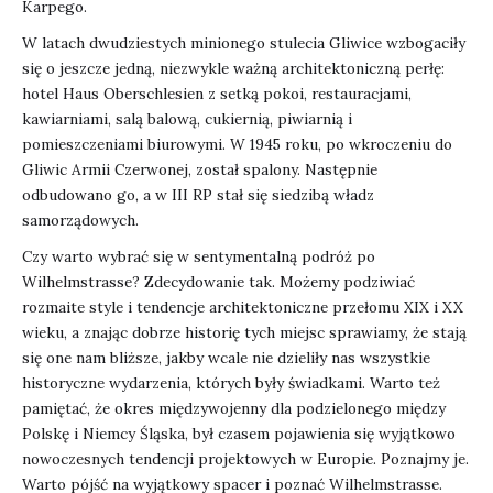
Karpego.
W latach dwudziestych minionego stulecia Gliwice wzbogaciły
się o jeszcze jedną, niezwykle ważną architektoniczną perłę:
hotel Haus Oberschlesien z setką pokoi, restauracjami,
kawiarniami, salą balową, cukiernią, piwiarnią i
pomieszczeniami biurowymi. W 1945 roku, po wkroczeniu do
Gliwic Armii Czerwonej, został spalony. Następnie
odbudowano go, a w III RP stał się siedzibą władz
samorządowych.
Czy warto wybrać się w sentymentalną podróż po
Wilhelmstrasse? Zdecydowanie tak. Możemy podziwiać
rozmaite style i tendencje architektoniczne przełomu XIX i XX
wieku, a znając dobrze historię tych miejsc sprawiamy, że stają
się one nam bliższe, jakby wcale nie dzieliły nas wszystkie
historyczne wydarzenia, których były świadkami. Warto też
pamiętać, że okres międzywojenny dla podzielonego między
Polskę i Niemcy Śląska, był czasem pojawienia się wyjątkowo
nowoczesnych tendencji projektowych w Europie. Poznajmy je.
Warto pójść na wyjątkowy spacer i poznać Wilhelmstrasse.