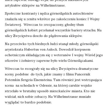
artykułów sklepów na Wilhelmstrasse.
Społeczne kontrasty i nędza górnośląskich autochtonów
znalazła się u zenitu wkrótce po zakończeniu koniec I Wojny
Światowej. Wówczas to zrozpaczony, głodny tłum
górnośląskich kobiet przełamał wszystkie bariery strachu. Na
ulicy Zwycięstwa doszło do plądrowania sklepów.
Na przeciwko tych biednych ludzi stanął młody, górnośląski
arystokrata Hubertus von Aulock. Dowodził korpusem
ochotniczym składającym się z weteranów I wojny. Wśród jego
oficerów i żołnierzy zapewne było wielu Górnoślązakami.
Wówczas to rozegrały się na ulicy Zwycięstwa dramatyczne
sceny, podobne do tych, jakie znamy z filmu Pancernik
Potemkin Sergeia Eisensteina. Tam również jest wstrząsająca
scena na schodach w Odessie, na której carskie wojsko
strzelało w brutalny sposób mieszkańców miasta. Kto nie
widział, nich sobie zobaczy. Na Wilhelmstrasse musiało
wyglądać to bardzo podobnie.