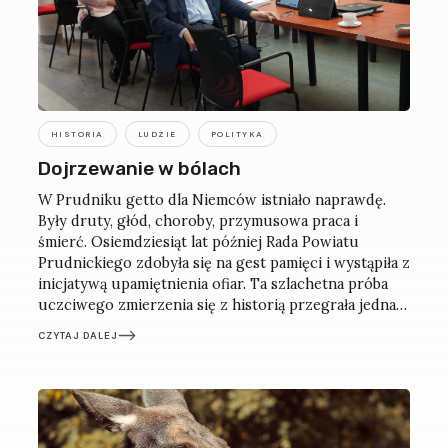
HISTORIA
LUDZIE
POLITYKA
Dojrzewanie w bólach
W Prudniku getto dla Niemców istniało naprawdę.
Były druty, głód, choroby, przymusowa praca i
śmierć. Osiemdziesiąt lat później Rada Powiatu
Prudnickiego zdobyła się na gest pamięci i wystąpiła z
inicjatywą upamiętnienia ofiar. Ta szlachetna próba
uczciwego zmierzenia się z historią przegrała jednak
z lokalną zaściankowością.
CZYTAJ DALEJ