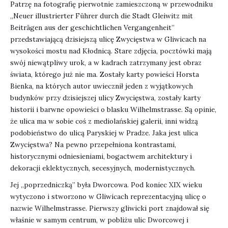
Patrzę na fotografię pierwotnie zamieszczoną w przewodniku
„Neuer illustrierter Führer durch die Stadt Gleiwitz mit
Beiträgen aus der geschichtlichen Vergangenheit”
przedstawiającą dzisiejszą ulicę Zwycięstwa w Gliwicach na
wysokości mostu nad Kłodnicą. Stare zdjęcia, pocztówki mają
swój niewątpliwy urok, a w kadrach zatrzymany jest obraz
świata, którego już nie ma. Zostały karty powieści Horsta
Bienka, na których autor uwiecznił jeden z wyjątkowych
budynków przy dzisiejszej ulicy Zwycięstwa, zostały karty
historii i barwne opowieści o blasku Wilhelmstrasse. Są opinie,
że ulica ma w sobie coś z mediolańskiej galerii, inni widzą
podobieństwo do ulicą Paryskiej w Pradze. Jaka jest ulica
Zwycięstwa? Na pewno przepełniona kontrastami,
historycznymi odniesieniami, bogactwem architektury i
dekoracji eklektycznych, secesyjnych, modernistycznych.
Jej „poprzedniczką” była Dworcowa. Pod koniec XIX wieku
wytyczono i stworzono w Gliwicach reprezentacyjną ulicę o
nazwie Wilhelmstrasse. Pierwszy gliwicki port znajdował się
właśnie w samym centrum, w pobliżu ulic Dworcowej i