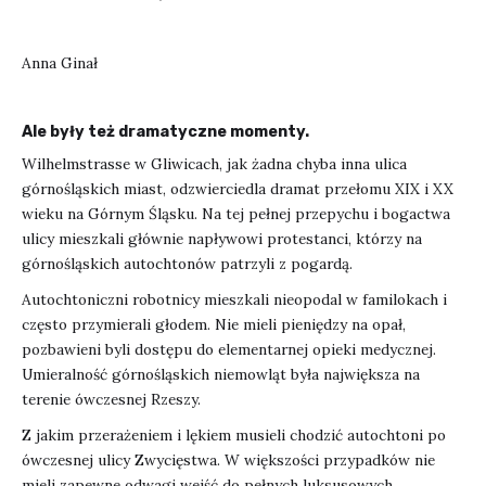
Anna Ginał
Ale były też dramatyczne momenty.
Wilhelmstrasse w Gliwicach, jak żadna chyba inna ulica
górnośląskich miast, odzwierciedla dramat przełomu XIX i XX
wieku na Górnym Śląsku. Na tej pełnej przepychu i bogactwa
ulicy mieszkali głównie napływowi protestanci, którzy na
górnośląskich autochtonów patrzyli z pogardą.
Autochtoniczni robotnicy mieszkali nieopodal w familokach i
często przymierali głodem. Nie mieli pieniędzy na opał,
pozbawieni byli dostępu do elementarnej opieki medycznej.
Umieralność górnośląskich niemowląt była największa na
terenie ówczesnej Rzeszy.
Z jakim przerażeniem i lękiem musieli chodzić autochtoni po
ówczesnej ulicy Zwycięstwa. W większości przypadków nie
mieli zapewne odwagi wejść do pełnych luksusowych