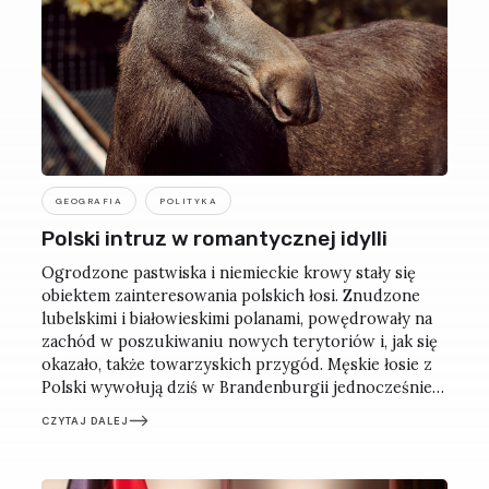
GEOGRAFIA
POLITYKA
Polski intruz w romantycznej idylli
Ogrodzone pastwiska i niemieckie krowy stały się
obiektem zainteresowania polskich łosi. Znudzone
lubelskimi i białowieskimi polanami, powędrowały na
zachód w poszukiwaniu nowych terytoriów i, jak się
okazało, także towarzyskich przygód. Męskie łosie z
Polski wywołują dziś w Brandenburgii jednocześnie
rozbawienie, przerażenie i bezradność. Tym bardziej
CZYTAJ DALEJ
że tych zwierząt nie widziano tu od niemal 200 lat.