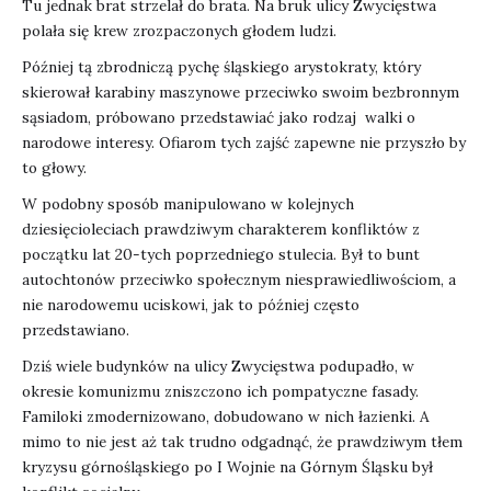
Tu jednak brat strzelał do brata. Na bruk ulicy Zwycięstwa
polała się krew zrozpaczonych głodem ludzi.
Później tą zbrodniczą pychę śląskiego arystokraty, który
skierował karabiny maszynowe przeciwko swoim bezbronnym
sąsiadom, próbowano przedstawiać jako rodzaj walki o
narodowe interesy. Ofiarom tych zajść zapewne nie przyszło by
to głowy.
W podobny sposób manipulowano w kolejnych
dziesięcioleciach prawdziwym charakterem konfliktów z
początku lat 20-tych poprzedniego stulecia. Był to bunt
autochtonów przeciwko społecznym niesprawiedliwościom, a
nie narodowemu uciskowi, jak to później często
przedstawiano.
Dziś wiele budynków na ulicy Zwycięstwa podupadło, w
okresie komunizmu zniszczono ich pompatyczne fasady.
Familoki zmodernizowano, dobudowano w nich łazienki. A
mimo to nie jest aż tak trudno odgadnąć, że prawdziwym tłem
kryzysu górnośląskiego po I Wojnie na Górnym Śląsku był