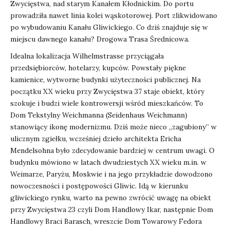
Zwycięstwa, nad starym Kanałem Kłodnickim. Do portu
prowadziła nawet linia kolei wąskotorowej. Port zlikwidowano
po wybudowaniu Kanału Gliwickiego. Co dziś znajduje się w
miejscu dawnego kanału? Drogowa Trasa Średnicowa.
Idealna lokalizacja Wilhelmstrasse przyciągała
przedsiębiorców, hotelarzy, kupców. Powstały piękne
kamienice, wytworne budynki użyteczności publicznej. Na
początku XX wieku przy Zwycięstwa 37 staje obiekt, który
szokuje i budzi wiele kontrowersji wśród mieszkańców. To
Dom Tekstylny Weichmanna (Seidenhaus Weichmann)
stanowiący ikonę modernizmu. Dziś może nieco „zagubiony” w
ulicznym zgiełku, wcześniej dzieło architekta Ericha
Mendelsohna było zdecydowanie bardziej w centrum uwagi. O
budynku mówiono w latach dwudziestych XX wieku m.in. w
Weimarze, Paryżu, Moskwie i na jego przykładzie dowodzono
nowoczesności i postępowości Gliwic. Idą w kierunku
gliwickiego rynku, warto na pewno zwrócić uwagę na obiekt
przy Zwycięstwa 23 czyli Dom Handlowy Ikar, następnie Dom
Handlowy Braci Barasch, wreszcie Dom Towarowy Fedora