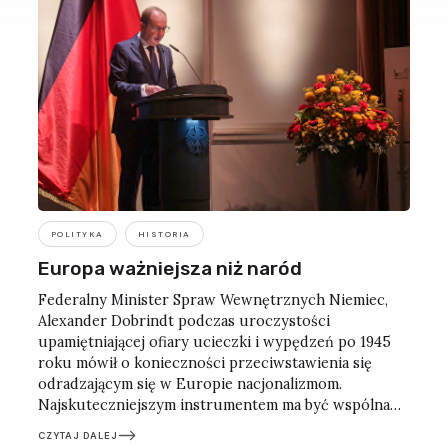
POLITYKA
HISTORIA
Europa ważniejsza niż naród
Federalny Minister Spraw Wewnętrznych Niemiec,
Alexander Dobrindt podczas uroczystości
upamiętniającej ofiary ucieczki i wypędzeń po 1945
roku mówił o konieczności przeciwstawienia się
odradzającym się w Europie nacjonalizmom.
Najskuteczniejszym instrumentem ma być wspólna
europejska tożsamość, silniejsza niż narodowe
CZYTAJ DALEJ
egoizmy. Refleksje po berlińskim spotkaniu.