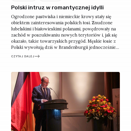
Polski intruz w romantycznej idylli
Ogrodzone pastwiska i niemieckie krowy stały się
obiektem zainteresowania polskich łosi. Znudzone
lubelskimi i białowieskimi polanami, powędrowały na
zachód w poszukiwaniu nowych terytoriów i, jak się
okazało, także towarzyskich przygód. Męskie łosie z
Polski wywołują dziś w Brandenburgii jednocześnie
rozbawienie, przerażenie i bezradność. Tym bardziej
CZYTAJ DALEJ
że tych zwierząt nie widziano tu od niemal 200 lat.