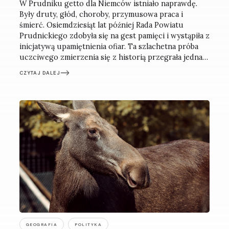
W Prudniku getto dla Niemców istniało naprawdę.
Były druty, głód, choroby, przymusowa praca i
śmierć. Osiemdziesiąt lat później Rada Powiatu
Prudnickiego zdobyła się na gest pamięci i wystąpiła z
inicjatywą upamiętnienia ofiar. Ta szlachetna próba
uczciwego zmierzenia się z historią przegrała jednak
z lokalną zaściankowością.
CZYTAJ DALEJ
GEOGRAFIA
POLITYKA