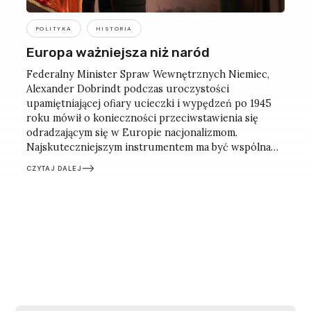
POLITYKA
HISTORIA
Europa ważniejsza niż naród
Federalny Minister Spraw Wewnętrznych Niemiec,
Alexander Dobrindt podczas uroczystości
upamiętniającej ofiary ucieczki i wypędzeń po 1945
roku mówił o konieczności przeciwstawienia się
odradzającym się w Europie nacjonalizmom.
Najskuteczniejszym instrumentem ma być wspólna
europejska tożsamość, silniejsza niż narodowe
CZYTAJ DALEJ
egoizmy. Refleksje po berlińskim spotkaniu.