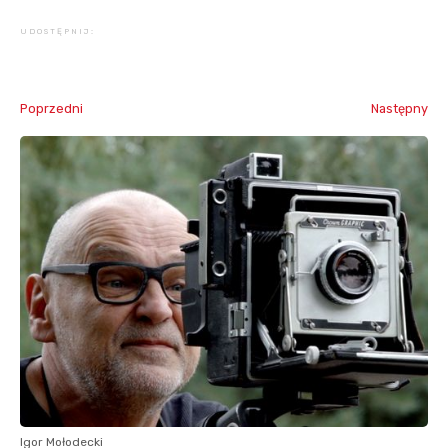
UDOSTĘPNIJ:
Poprzedni
Następny
Igor Mołodecki