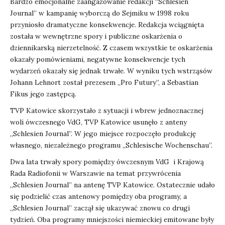
Bardzo emocjonalne zaangażowanie redakcji “Schlesien
Journal” w kampanię wyborczą do Sejmiku w 1998 roku
przyniosło dramatyczne konsekwencje. Redakcja wciągnięta
została w wewnętrzne spory i publiczne oskarżenia o
dziennikarską nierzetelność. Z czasem wszystkie te oskarżenia
okazały pomówieniami, negatywne konsekwencje tych
wydarzeń okazały się jednak trwałe. W wyniku tych wstrząsów
Johann Lehnort został prezesem „Pro Futury”, a Sebastian
Fikus jego zastępcą.
TVP Katowice skorzystało z sytuacji i wbrew jednoznacznej
woli ówczesnego VdG, TVP Katowice usunęło z anteny
„Schlesien Journal”. W jego miejsce rozpoczęło produkcję
własnego, niezależnego programu „Schlesische Wochenschau”.
Dwa lata trwały spory pomiędzy ówczesnym VdG i Krajową
Rada Radiofonii w Warszawie na temat przywrócenia
„Schlesien Journal” na antenę TVP Katowice. Ostatecznie udało
się podzielić czas antenowy pomiędzy oba programy, a
„Schlesien Journal” zaczął się ukazywać znowu co drugi
tydzień. Oba programy mniejszości niemieckiej emitowane były