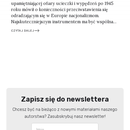
upamiętniającej ofiary ucieczki i wypędzeń po 1945
roku mówił o konieczności przeciwstawienia się
odradzającym się w Europie nacjonalizmom.
Najskuteczniejszym instrumentem ma być wspólna
europejska tożsamość, silniejsza niż narodowe
CZYTAJ DALEJ
egoizmy. Refleksje po berlińskim spotkaniu.
Zapisz się do newslettera
Chcesz być na bieżąco z nowymi materiałami naszego
autorstwa? Zasubskrybuj nasz newsletter!