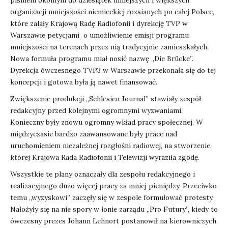
pismem okólnym do dziesiątek mniejszych i większych
organizacji mniejszości niemieckiej rozsianych po całej Polsce,
które zalały Krajową Radę Radiofonii i dyrekcję TVP w
Warszawie petycjami o umożliwienie emisji programu
mniejszości na terenach przez nią tradycyjnie zamieszkałych.
Nowa formuła programu miał nosić nazwę „Die Brücke”.
Dyrekcja ówczesnego TVP3 w Warszawie przekonała się do tej
koncepcji i gotowa była ją nawet finansować.
Zwiększenie produkcji „Schlesien Journal” stawiały zespół
redakcyjny przed kolejnymi ogromnymi wyzwaniami.
Konieczny były znowu ogromny wkład pracy społecznej. W
międzyczasie bardzo zaawansowane były prace nad
uruchomieniem niezależnej rozgłośni radiowej, na stworzenie
której Krajowa Rada Radiofonii i Telewizji wyraziła zgodę.
Wszystkie te plany oznaczały dla zespołu redakcyjnego i
realizacyjnego dużo więcej pracy za mniej pieniędzy. Przeciwko
temu „wyzyskowi” zaczęły się w zespole formułować protesty.
Nałożyły się na nie spory w łonie zarządu „Pro Futury”, kiedy to
ówczesny prezes Johann Lehnort postanowił na kierowniczych