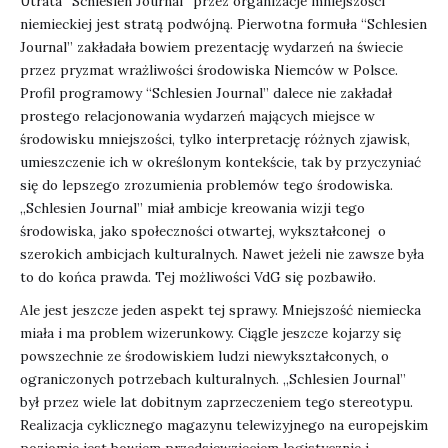
Utrata “Schlesien Journal” przez organizacje mniejszości
niemieckiej jest stratą podwójną. Pierwotna formuła “Schlesien
Journal” zakładała bowiem prezentację wydarzeń na świecie
przez pryzmat wrażliwości środowiska Niemców w Polsce.
Profil programowy “Schlesien Journal” dalece nie zakładał
prostego relacjonowania wydarzeń mających miejsce w
środowisku mniejszości, tylko interpretację różnych zjawisk,
umieszczenie ich w określonym kontekście, tak by przyczyniać
się do lepszego zrozumienia problemów tego środowiska.
„Schlesien Journal” miał ambicje kreowania wizji tego
środowiska, jako społeczności otwartej, wykształconej o
szerokich ambicjach kulturalnych. Nawet jeżeli nie zawsze była
to do końca prawda. Tej możliwości VdG się pozbawiło.
Ale jest jeszcze jeden aspekt tej sprawy. Mniejszość niemiecka
miała i ma problem wizerunkowy. Ciągle jeszcze kojarzy się
powszechnie ze środowiskiem ludzi niewykształconych, o
ograniczonych potrzebach kulturalnych. „Schlesien Journal”
był przez wiele lat dobitnym zaprzeczeniem tego stereotypu.
Realizacja cyklicznego magazynu telewizyjnego na europejskim