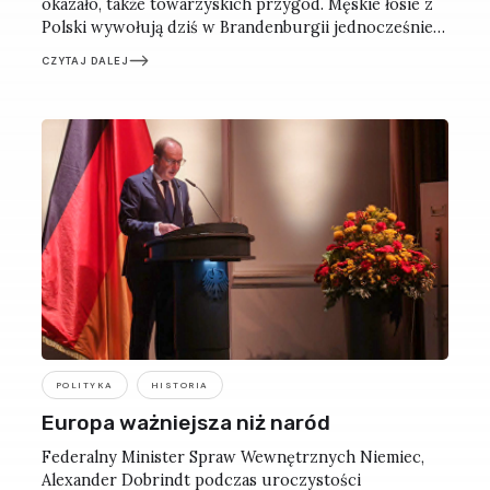
okazało, także towarzyskich przygód. Męskie łosie z
Polski wywołują dziś w Brandenburgii jednocześnie
rozbawienie, przerażenie i bezradność. Tym bardziej
CZYTAJ DALEJ
że tych zwierząt nie widziano tu od niemal 200 lat.
POLITYKA
HISTORIA
Europa ważniejsza niż naród
Federalny Minister Spraw Wewnętrznych Niemiec,
Alexander Dobrindt podczas uroczystości