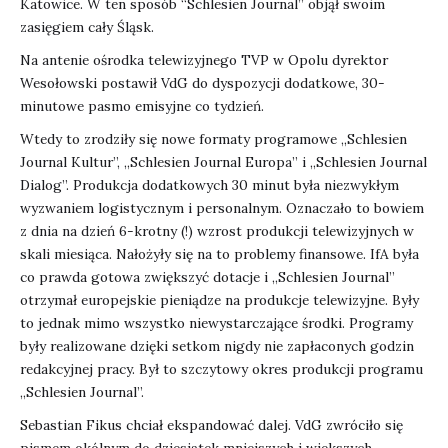
Katowice. W ten sposób “Schlesien Journal” objął swoim
zasięgiem cały Śląsk.
Na antenie ośrodka telewizyjnego TVP w Opolu dyrektor
Wesołowski postawił VdG do dyspozycji dodatkowe, 30-
minutowe pasmo emisyjne co tydzień.
Wtedy to zrodziły się nowe formaty programowe „Schlesien
Journal Kultur”, „Schlesien Journal Europa” i „Schlesien Journal
Dialog”. Produkcja dodatkowych 30 minut była niezwykłym
wyzwaniem logistycznym i personalnym. Oznaczało to bowiem
z dnia na dzień 6-krotny (!) wzrost produkcji telewizyjnych w
skali miesiąca. Nałożyły się na to problemy finansowe. IfA była
co prawda gotowa zwiększyć dotacje i „Schlesien Journal”
otrzymał europejskie pieniądze na produkcje telewizyjne. Były
to jednak mimo wszystko niewystarczające środki. Programy
były realizowane dzięki setkom nigdy nie zapłaconych godzin
redakcyjnej pracy. Był to szczytowy okres produkcji programu
„Schlesien Journal”.
Sebastian Fikus chciał ekspandować dalej. VdG zwróciło się