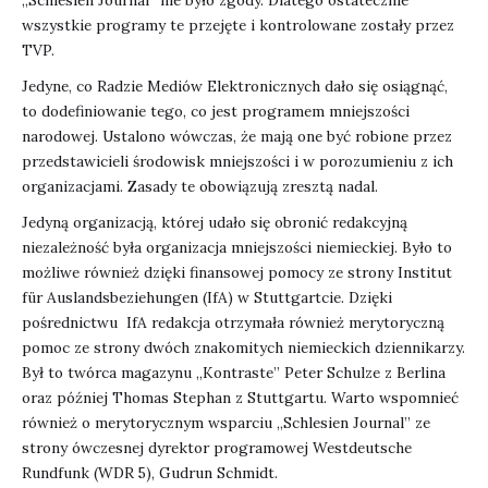
„Schlesien Journal” nie było zgody. Dlatego ostatecznie
wszystkie programy te przejęte i kontrolowane zostały przez
TVP.
Jedyne, co Radzie Mediów Elektronicznych dało się osiągnąć,
to dodefiniowanie tego, co jest programem mniejszości
narodowej. Ustalono wówczas, że mają one być robione przez
przedstawicieli środowisk mniejszości i w porozumieniu z ich
organizacjami. Zasady te obowiązują zresztą nadal.
Jedyną organizacją, której udało się obronić redakcyjną
niezależność była organizacja mniejszości niemieckiej. Było to
możliwe również dzięki finansowej pomocy ze strony Institut
für Auslandsbeziehungen (IfA) w Stuttgartcie. Dzięki
pośrednictwu IfA redakcja otrzymała również merytoryczną
pomoc ze strony dwóch znakomitych niemieckich dziennikarzy.
Był to twórca magazynu „Kontraste” Peter Schulze z Berlina
oraz później Thomas Stephan z Stuttgartu. Warto wspomnieć
również o merytorycznym wsparciu „Schlesien Journal” ze
strony ówczesnej dyrektor programowej Westdeutsche
Rundfunk (WDR 5), Gudrun Schmidt.