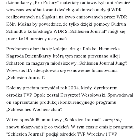
dziennikarzy „Pro Futury” materiały radiowe. Byli oni również
wówczas współautorami dwóch godzinnych audycji WDR
realizowanych na Śląsku i na żywo emitowanych przez WDR
Köln. Można by powiedzieć, że tylko dzięki pomocy Gudrun
Schmidt z kolońskiego WDR 5 „Schlesien Journal” mógł się
przez te 19 miesięcy utrzymać.
Przełomem okazała się kolejna, druga Polsko-Niemiecka
Nagroda Dziennikarzy, którą tym razem przyznano Alicji
Schatton za magazyn młodzieżowy „Schlesien Journal Jung”.
Wówczas IfA zdecydowała się wznowienie finansowania
„Schlesien Journal”.
Kolejny przełom przyniósł rok 2004, kiedy dyrektorem
ośrodka TVP Opole został Krzysztof Wesołowski. Spowodował
on zaprzestanie produkcji konkurencyjnego programu
„Schlesiches Wochenschau”.
W ten sposób 15-minutowy „Schlesien Journal” zaczął się
znowu ukazywać się co tydzień. W tym czasie emisję programu
“Schlesien Journal” podjął ośrodek TVP Wrocław i TVP