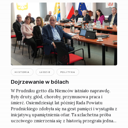
HISTORIA
LUDZIE
POLITYKA
Dojrzewanie w bólach
W Prudniku getto dla Niemców istniało naprawdę.
Były druty, głód, choroby, przymusowa praca i
śmierć. Osiemdziesiąt lat później Rada Powiatu
Prudnickiego zdobyła się na gest pamięci i wystąpiła z
inicjatywą upamiętnienia ofiar. Ta szlachetna próba
uczciwego zmierzenia się z historią przegrała jednak
z lokalną zaściankowością.