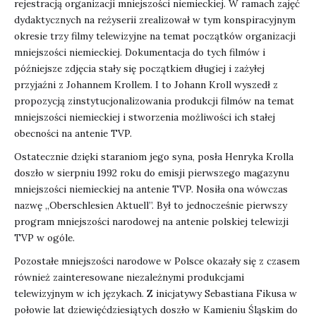
rejestracją organizacji mniejszości niemieckiej. W ramach zajęć
dydaktycznych na reżyserii zrealizował w tym konspiracyjnym
okresie trzy filmy telewizyjne na temat początków organizacji
mniejszości niemieckiej. Dokumentacja do tych filmów i
późniejsze zdjęcia stały się początkiem długiej i zażyłej
przyjaźni z Johannem Krollem. I to Johann Kroll wyszedł z
propozycją zinstytucjonalizowania produkcji filmów na temat
mniejszości niemieckiej i stworzenia możliwości ich stałej
obecności na antenie TVP.
Ostatecznie dzięki staraniom jego syna, posła Henryka Krolla
doszło w sierpniu 1992 roku do emisji pierwszego magazynu
mniejszości niemieckiej na antenie TVP. Nosiła ona wówczas
nazwę „Oberschlesien Aktuell”. Był to jednocześnie pierwszy
program mniejszości narodowej na antenie polskiej telewizji
TVP w ogóle.
Pozostałe mniejszości narodowe w Polsce okazały się z czasem
również zainteresowane niezależnymi produkcjami
telewizyjnym w ich językach. Z inicjatywy Sebastiana Fikusa w
połowie lat dziewięćdziesiątych doszło w Kamieniu Śląskim do