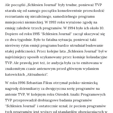
Ale początki „Schlesien Journal” były trudne, ponieważ TVP
starała się od samego początku konsekwentnie przeszkodzić
rozrastaniu się niezależnego, samodzielnego programu
mniejszości niemieckiej. W 1993 roku wyrażono zgodę na
emisję zaledwie trzech programów. W 1994 było ich około 10.
Dopiero od roku 1995 “Schlesien Journal” zaczął ukazywać się
co dwa tygodnie. Było to fatalna sytuacja, ponieważ taki
nierówny rytm emisji programu bardzo utrudniał budowanie
stałej publiczności. Przez kolejne lata „Schlesien Journal” był w
najróżniejszy sposób szykanowany przez komisje kolaudacyjne
TVP. Ale prawdą jest też, że audycja była za to emitowana w
znakomitym czasie antenowym przed głównym wydaniem
katowickich „Aktualności”.
W roku 1996 Sebastian Fikus otrzymał polsko-niemiecką
nagrodę dziennikarzy za dwujęzyczna serię programów na
antenie TVP, W kolejnym roku Ośrodek Analiz Programowych
TVP przeprowadził drobiazgowe badania programów
“Schlesien Journal” i ostatecznie uznał, że poziom programów
tych programów jest wyższy od standardów obowiązujących w