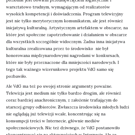
poziomie jest bowiem przedsięwzięciem logistycznie i
warsztatowo trudnym, wymagającym od realizatorów
wysokich kompetencji i doświadczenia. Program telewizyjny
jest nie tylko merytorycznym komunikatem, ale jest również
inicjatywą kulturalną. Artystycznym artefaktem w obszarze, na
które jest społeczne zapotrzebowanie i działaniem w obszarze
dla wszystkich szczególnie widocznym. Żadna inna inicjatywa
kulturalna zrealizowana przez to środowisko nie był
honorowana międzynarodowymi nagrodami w konkursach,
które nie były przeznaczone dla mniejszości narodowych. I
tego tak ważnego wizerunkowo projektu VdG samo się
pozbawiło.
Ale VdG ma też po swojej stronie argumenty poważne.
Telewizja jest medium nie tylko bardzo drogim, ale również
coraz bardziej anachronicznym, z założenie trafiającym do
starszej grupy odbiorców. Zwłaszcza środowiska młodych ludzi
nie oglądają już telewizji wcale, koncentrując się na
konsumpcji treści w Internecie, głównie mediów
społecznościowych. Nic też dziwnego, że VdG postanowiło
skoncentrować się na aktywnościach w Internecie. Ale ze