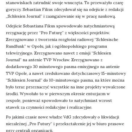
stanowiskach zatrudnić swoje wnuczęta. To przeważyło czarę
goryczy. Sebastian Fikus zdecydował się na odejście z redakcji
„Schlesien Journal” i zaangażowanie się w pracę naukową.
Odejście Sebastiana Fikus spowodowało natychmiastową
rezygnację przez “Pro Futurę” z większości projektów.
Zrezygnowano z tworzenia rozgłośni radiowej “Schlesische
Rundfunk” w Opolu, jak i ogólnopolskiego programu
telewizyjnego. Zrezygnowano nawet z emisji “Schlesien
Journal” na antenie TVP Wrocław. Zrezygnowano z
dodatkowego 30 minutowego pasma emisyjnego na antenie
TVP Opole, a nawet zredukowano dotychczasowy 15-minutowy
“Schlesien Journal” do 10-minutowego pasma, na które można
było teraz przeznaczyć wszystkie na inne projekty wywalczone
środki. Wywołało to w pierwszym okresie entuzjazm w
zespole, ponieważ spowodowało to natychmiast wzrost
stawek za czynności redakcyjne i realizacyjne.
Po jakimś czasie nowe władze VdG zdecydowały o likwidacji
niezależnej „Pro Futury” i przekształcenie jej w biuro prasowe
przy centrali organizacji.