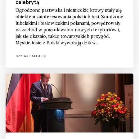
celebrytą
Ogrodzone pastwiska i niemieckie krowy stały się
obiektem zainteresowania polskich łosi. Znudzone
lubelskimi i białowieskimi polanami, powędrowały
na zachód w poszukiwaniu nowych terytoriów i,
jak się okazało, także towarzyskich przygód.
Męskie łosie z Polski wywołują dziś w
Brandenburgii jednocześnie rozbawienie,
przerażenie i bezradność. Tym bardziej że tych
CZYTAJ DALEJ
zwierząt nie widziano tu od niemal 200 lat.