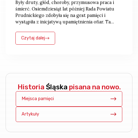
Były druty, głód, choroby, przymusowa praca i
śmierć. Osiemdziesiąt lat później Rada Powiatu
Prudnickiego zdobyła się na gest pamięci i
wystąpiła z inicjatywą upamiętnienia ofiar. Ta
szlachetna próba uczciwego zmierzenia się z
historią przegrała jednak z lokalną
Czytaj dalej
zaściankowością.
Historia
Śląska
pisana na nowo.
Miejsca pamięci
Artykuły