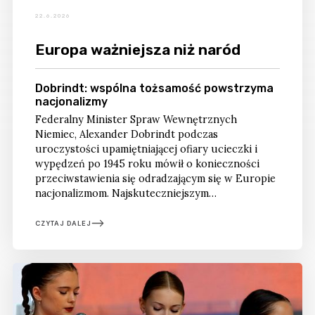
22.6.2026
Europa ważniejsza niż naród
Dobrindt: wspólna tożsamość powstrzyma
nacjonalizmy
Federalny Minister Spraw Wewnętrznych
Niemiec, Alexander Dobrindt podczas
uroczystości upamiętniającej ofiary ucieczki i
wypędzeń po 1945 roku mówił o konieczności
przeciwstawienia się odradzającym się w Europie
nacjonalizmom. Najskuteczniejszym
instrumentem ma być wspólna europejska
tożsamość, silniejsza niż narodowe egoizmy.
CZYTAJ DALEJ
Refleksje po berlińskim spotkaniu.