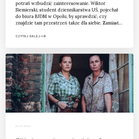
potrafi wzbudzić zainteresowanie. Wiktor
Siemierski, student dziennikarstwa UŚ, pojechał
do biura BJDM w Opolu, by sprawdzić, czy
znajdzie tam przestrzeń także dla siebie. Zamiast
żywej niemieckości zobaczył organizację, która
nie potrafi jasno odpowiedzieć, po co właściwie
CZYTAJ DALEJ
istnieje.
26.5.2026