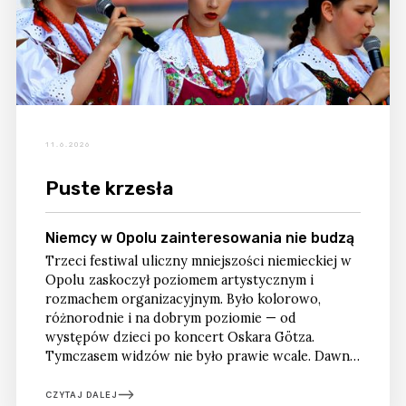
11.6.2026
Puste krzesła
Niemcy w Opolu zainteresowania nie budzą
Trzeci festiwal uliczny mniejszości niemieckiej w
Opolu zaskoczył poziomem artystycznym i
rozmachem organizacyjnym. Było kolorowo,
różnorodnie i na dobrym poziomie — od
występów dzieci po koncert Oskara Götza.
Tymczasem widzów nie było prawie wcale. Dawna
irytacja wobec niemieckich akcentów ustąpiła dziś
całkowitej obojętności.
CZYTAJ DALEJ