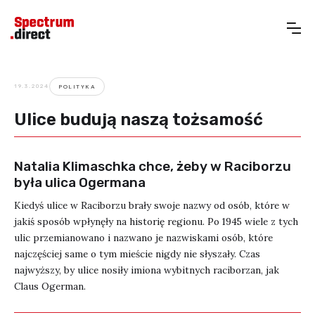
19.3.2024
POLITYKA
Ulice budują naszą tożsamość
Natalia Klimaschka chce, żeby w Raciborzu
była ulica Ogermana
Kiedyś ulice w Raciborzu brały swoje nazwy od osób, które w
jakiś sposób wpłynęły na historię regionu. Po 1945 wiele z tych
ulic przemianowano i nazwano je nazwiskami osób, które
najczęściej same o tym mieście nigdy nie słyszały. Czas
najwyższy, by ulice nosiły imiona wybitnych raciborzan, jak
Claus Ogerman.