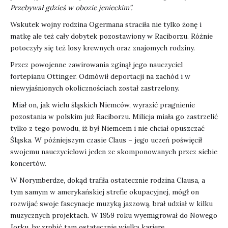
Przebywał gdzieś w obozie jenieckim”.
Wskutek wojny rodzina Ogermana straciła nie tylko żonę i
matkę ale też cały dobytek pozostawiony w Raciborzu. Różnie
potoczyły się też losy krewnych oraz znajomych rodziny.
Przez powojenne zawirowania zginął jego nauczyciel
fortepianu Ottinger. Odmówił deportacji na zachód i w
niewyjaśnionych okolicznościach został zastrzelony.
Miał on, jak wielu śląskich Niemców, wyrazić pragnienie
pozostania w polskim już Raciborzu. Milicja miała go zastrzelić
tylko z tego powodu, iż był Niemcem i nie chciał opuszczać
Śląska. W późniejszym czasie Claus – jego uczeń poświęcił
swojemu nauczycielowi jeden ze skomponowanych przez siebie
koncertów.
W Norymberdze, dokąd trafiła ostatecznie rodzina Clausa, a
tym samym w amerykańskiej strefie okupacyjnej, mógł on
rozwijać swoje fascynacje muzyką jazzową, brał udział w kilku
muzycznych projektach. W 1959 roku wyemigrował do Nowego
Jorku, by zrobić tam ostatecznie wielką karierę.