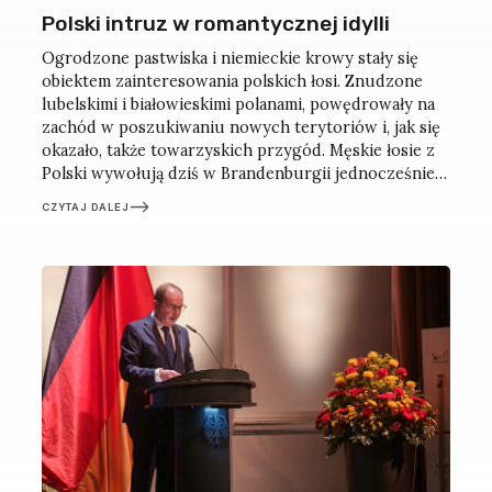
Polski intruz w romantycznej idylli
Ogrodzone pastwiska i niemieckie krowy stały się
obiektem zainteresowania polskich łosi. Znudzone
lubelskimi i białowieskimi polanami, powędrowały na
zachód w poszukiwaniu nowych terytoriów i, jak się
okazało, także towarzyskich przygód. Męskie łosie z
Polski wywołują dziś w Brandenburgii jednocześnie
rozbawienie, przerażenie i bezradność. Tym bardziej
CZYTAJ DALEJ
że tych zwierząt nie widziano tu od niemal 200 lat.