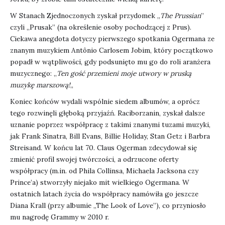
W Stanach Zjednoczonych zyskał przydomek „
The Prussian
”
czyli „Prusak” (na określenie osoby pochodzącej z Prus).
Ciekawa anegdota dotyczy pierwszego spotkania Ogermana ze
znanym muzykiem Antônio Carlosem Jobim, który początkowo
popadł w wątpliwości, gdy podsunięto mu go do roli aranżera
muzycznego: „
Ten gość przemieni moje utwory w pruską
muzykę marszową!
„
Koniec końców wydali wspólnie siedem albumów, a oprócz
tego rozwinęli głęboką przyjaźń. Raciborzanin, zyskał dalsze
uznanie poprzez współpracę z takimi znanymi tuzami muzyki,
jak Frank Sinatra, Bill Evans, Billie Holiday, Stan Getz i Barbra
Streisand. W końcu lat 70. Claus Ogerman zdecydował się
zmienić profil swojej twórczości, a odrzucone oferty
współpracy (m.in. od Phila Collinsa, Michaela Jacksona czy
Prince’a) stworzyły niejako mit wielkiego Ogermana. W
ostatnich latach życia do współpracy namówiła go jeszcze
Diana Krall (przy albumie „The Look of Love”), co przyniosło
mu nagrodę Grammy w 2010 r.