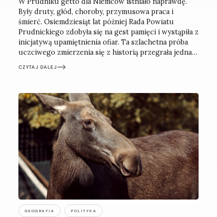
W Prudniku getto dla Niemców istniało naprawdę.
Były druty, głód, choroby, przymusowa praca i
śmierć. Osiemdziesiąt lat później Rada Powiatu
Prudnickiego zdobyła się na gest pamięci i wystąpiła z
inicjatywą upamiętnienia ofiar. Ta szlachetna próba
uczciwego zmierzenia się z historią przegrała jednak
z lokalną zaściankowością.
CZYTAJ DALEJ
GEOGRAFIA
POLITYKA