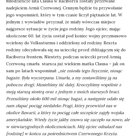
Młodzieńcze lata Clausa w Raciborzu zostały przerwane
nadejściem Armii Czerwonej. Cennym będzie tu przywołanie
jego wspomnień, który w tym czasie liczył piętnaście lat. W
jednym z wywiadów przyznał, że miały wówczas miejsce
najgorsze sytuacje w życiu jego rodziny. Jego ojciec, mając
ukończone 60. lat życia został pod koniec wojny przymusowo
wcielony do Volkssturmu i oddzielony od rodziny. Reszta
rodziny zdecydowała się na ucieczkę przed zbliżającym się do
Raciborza frontem. Niestety, podczas ucieczki przed Armią
Czerwoną zmarła starsza już wiekiem matka Clausa – jak on
sam po latach wspominał:
„nie zniosła tego fizycznie, niosąc
bagaże. Była wyczerpana. Umarła, a my zostawiliśmy ją na
poboczu drogi. Musieliśmy iść dalej. Kroczyliśmy wspólnie z
moją starszą siostrą oraz z jednym z moich starszych braci.
Przeszliśmy około 600 mil niosąc bagaż, a następnie udało się
nam złapać pociąg niedaleko Pragi, który przewiózł nas w
okolice Bawarii, a który to pociąg całe szczęście zajęły wojska
amerykańskie. Wtedy życie jakby znowu się zaczęło na nowo, ale
w niewiarygodnych okolicznościach. Mój ojciec odnalazł nas
[rodzinę] w końcu za pośrednictwem Czerwonego Krzyża.