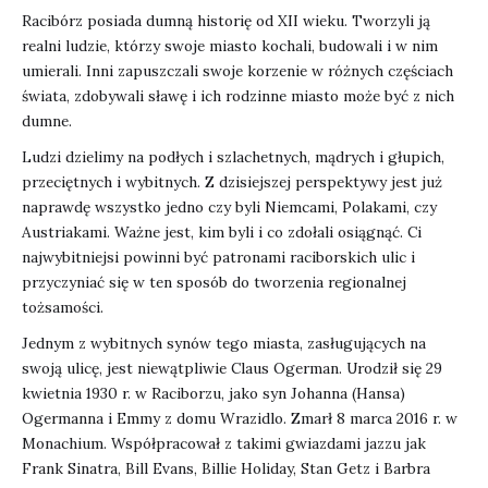
Racibórz posiada dumną historię od XII wieku. Tworzyli ją
realni ludzie, którzy swoje miasto kochali, budowali i w nim
umierali. Inni zapuszczali swoje korzenie w różnych częściach
świata, zdobywali sławę i ich rodzinne miasto może być z nich
dumne.
Ludzi dzielimy na podłych i szlachetnych, mądrych i głupich,
przeciętnych i wybitnych. Z dzisiejszej perspektywy jest już
naprawdę wszystko jedno czy byli Niemcami, Polakami, czy
Austriakami. Ważne jest, kim byli i co zdołali osiągnąć. Ci
najwybitniejsi powinni być patronami raciborskich ulic i
przyczyniać się w ten sposób do tworzenia regionalnej
tożsamości.
Jednym z wybitnych synów tego miasta, zasługujących na
swoją ulicę, jest niewątpliwie Claus Ogerman. Urodził się 29
kwietnia 1930 r. w Raciborzu, jako syn Johanna (Hansa)
Ogermanna i Emmy z domu Wrazidlo. Zmarł 8 marca 2016 r. w
Monachium. Współpracował z takimi gwiazdami jazzu jak
Frank Sinatra, Bill Evans, Billie Holiday, Stan Getz i Barbra