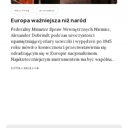
POLITYKA
HISTORIA
Europa ważniejsza niż naród
Federalny Minister Spraw Wewnętrznych Niemiec,
Alexander Dobrindt podczas uroczystości
upamiętniającej ofiary ucieczki i wypędzeń po 1945
roku mówił o konieczności przeciwstawienia się
odradzającym się w Europie nacjonalizmom.
Najskuteczniejszym instrumentem ma być wspólna
europejska tożsamość, silniejsza niż narodowe
CZYTAJ DALEJ
egoizmy. Refleksje po berlińskim spotkaniu.