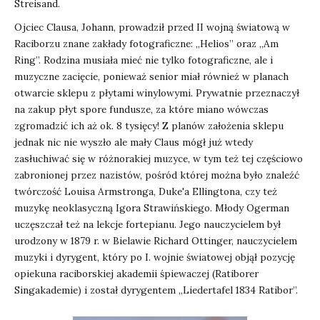
Streisand.
Ojciec Clausa, Johann, prowadził przed II wojną światową w
Raciborzu znane zakłady fotograficzne: „Helios” oraz „Am
Ring”. Rodzina musiała mieć nie tylko fotograficzne, ale i
muzyczne zacięcie, ponieważ senior miał również w planach
otwarcie sklepu z płytami winylowymi. Prywatnie przeznaczył
na zakup płyt spore fundusze, za które miano wówczas
zgromadzić ich aż ok. 8 tysięcy! Z planów założenia sklepu
jednak nic nie wyszło ale mały Claus mógł już wtedy
zasłuchiwać się w różnorakiej muzyce, w tym też tej częściowo
zabronionej przez nazistów, pośród której można było znaleźć
twórczość Louisa Armstronga, Duke'a Ellingtona, czy też
muzykę neoklasyczną Igora Strawińskiego. Młody Ogerman
uczęszczał też na lekcje fortepianu. Jego nauczycielem był
urodzony w 1879 r. w Bielawie Richard Ottinger, nauczycielem
muzyki i dyrygent, który po I. wojnie światowej objął pozycję
opiekuna raciborskiej akademii śpiewaczej (Ratiborer
Singakademie) i został dyrygentem „Liedertafel 1834 Ratibor”.