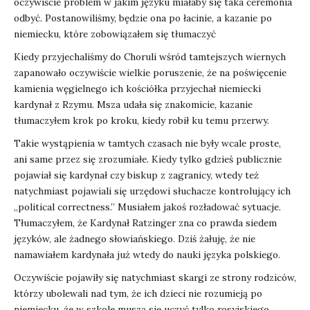
oczywiście problem w jakim języku miałaby się taka ceremonia
odbyć. Postanowiliśmy, będzie ona po łacinie, a kazanie po
niemiecku, które zobowiązałem się tłumaczyć
Kiedy przyjechaliśmy do Choruli wśród tamtejszych wiernych
zapanowało oczywiście wielkie poruszenie, że na poświęcenie
kamienia węgielnego ich kościółka przyjechał niemiecki
kardynał z Rzymu. Msza udała się znakomicie, kazanie
tłumaczyłem krok po kroku, kiedy robił ku temu przerwy.
Takie wystąpienia w tamtych czasach nie były wcale proste,
ani same przez się zrozumiałe. Kiedy tylko gdzieś publicznie
pojawiał się kardynał czy biskup z zagranicy, wtedy też
natychmiast pojawiali się urzędowi słuchacze kontrolujący ich
„political correctness.” Musiałem jakoś rozładować sytuacje.
Tłumaczyłem, że Kardynał Ratzinger zna co prawda siedem
języków, ale żadnego słowiańskiego. Dziś żałuję, że nie
namawiałem kardynała już wtedy do nauki języka polskiego.
Oczywiście pojawiły się natychmiast skargi ze strony rodziców,
którzy ubolewali nad tym, że ich dzieci nie rozumieją po
niemiecku, że w szkole muszą się uczyć tylko rosyjskiego.