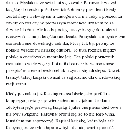
darmo. Myślałem, że świat mi się zawalił. Porucznik włożył
książkę do teczki, puścił swoich żołnierzy przodem i kiedy
zostaliśmy na chwilę sami, zasugerował mi, żebym poszedł za
chwilę do toalety. W pierwszym momencie uznałem to za
drwinę lub żart. Ale kiedy pociąg ruszył biegnę do toalety i
rzeczywiście, moja książka tam leżała. Pomyślałem o cynicznym
uśmiechu enerdowskiego celnika, który tak był pewny, że
polskie władze mi książkę odbiorą. To była różnica między
polską a enerdowska mentalnością. Ten polski porucznik
rozumiał o wiele więcej. Potrafił dostrzec bezsensowność
przepisów, a enerdowski celnik trzymał się ich ślepo. Nawet
tranzyt takiej książki uważał za zagrożenie dla enerdowskiej
racji stanu.
Kiedy poznałem już Ratzingera osobiście jako prefekta
kongregacji wiary opowiedziałem mu, z jakimi trudami
zdobyłem jego pierwszą książkę. I jakie cierpienia duchowe z
nią były związane. Kardynał bronił się, że to nie jego wina.
Musiałem mu zaprzeczyć. Napisał książkę, która była tak
fascynująca, że tyle kłopotów było dla niej warto ponieść.