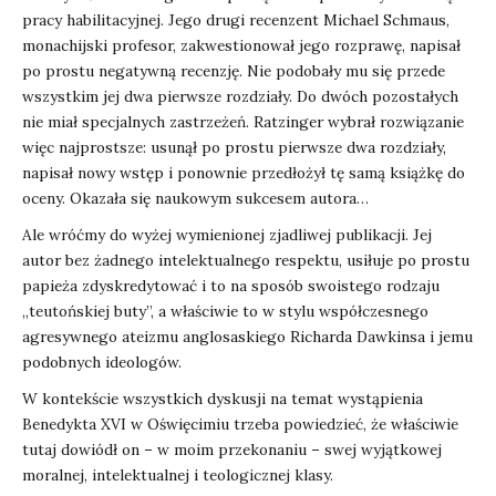
pracy habilitacyjnej. Jego drugi recenzent Michael Schmaus,
monachijski profesor, zakwestionował jego rozprawę, napisał
po prostu negatywną recenzję. Nie podobały mu się przede
wszystkim jej dwa pierwsze rozdziały. Do dwóch pozostałych
nie miał specjalnych zastrzeżeń. Ratzinger wybrał rozwiązanie
więc najprostsze: usunął po prostu pierwsze dwa rozdziały,
napisał nowy wstęp i ponownie przedłożył tę samą książkę do
oceny. Okazała się naukowym sukcesem autora…
Ale wróćmy do wyżej wymienionej zjadliwej publikacji. Jej
autor bez żadnego intelektualnego respektu, usiłuje po prostu
papieża zdyskredytować i to na sposób swoistego rodzaju
„teutońskiej buty”, a właściwie to w stylu współczesnego
agresywnego ateizmu anglosaskiego Richarda Dawkinsa i jemu
podobnych ideologów.
W kontekście wszystkich dyskusji na temat wystąpienia
Benedykta XVI w Oświęcimiu trzeba powiedzieć, że właściwie
tutaj dowiódł on – w moim przekonaniu – swej wyjątkowej
moralnej, intelektualnej i teologicznej klasy.