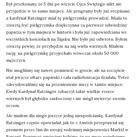
Był przekonany, że 5 dni po wizycie Ojca Świętego nikt nie
przyjedzie w to samo miejsce. Ale programy były już rozpisane,
a kardynał Ratzinger miał tę pielgrzymkę prowadzić. Miała to
zresztą być pielgrzymka dziękczynna za pierwsze odwiedziny
papieża w tym miejscu w historii i była już zapowiedziana we
wszystkich kościołach na Śląsku. Nie było już odwrotu. Byłem
zresztą pewny, że przybędzie na nią wielu wiernych. Miałem
rację, na pielgrzymkę przyjechało wówczas około 50 000
mężczyzn.
Nie mogliśmy się nawet pomieścić w grocie, ale na szczęście
stał jeszcze ołtarz papieski i cała radiofonizacja działała. Toteż
zdecydowaliśmy się na przeniesienie mszy w tamto miejsce.
Kiedy Kardynał Ratzinger zobaczył takie wielkie rzesze
wiernych był głęboko zaskoczony i nie mógł uwierzyć swoim
oczom.
Ale miałem dla niego jeszcze jedną niespodziankę. Kardynał
Ratzinger często opowiadał, jak to z Austrii przeprawiał się
promem przez Inn do swojej rodzinnej miejscowości Marktl w
Bawarii. Ponieważ umówieni byliśmy, że po mszy pojedziemy