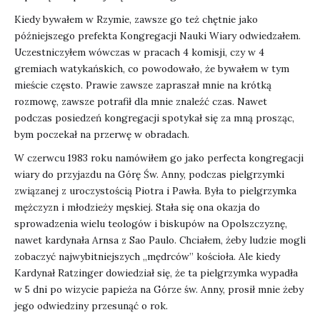
Kiedy bywałem w Rzymie, zawsze go też chętnie jako
późniejszego prefekta Kongregacji Nauki Wiary odwiedzałem.
Uczestniczyłem wówczas w pracach 4 komisji, czy w 4
gremiach watykańskich, co powodowało, że bywałem w tym
mieście często. Prawie zawsze zapraszał mnie na krótką
rozmowę, zawsze potrafił dla mnie znaleźć czas. Nawet
podczas posiedzeń kongregacji spotykał się za mną prosząc,
bym poczekał na przerwę w obradach.
W czerwcu 1983 roku namówiłem go jako perfecta kongregacji
wiary do przyjazdu na Górę Św. Anny, podczas pielgrzymki
związanej z uroczystością Piotra i Pawła. Była to pielgrzymka
mężczyzn i młodzieży męskiej. Stała się ona okazja do
sprowadzenia wielu teologów i biskupów na Opolszczyznę,
nawet kardynała Arnsa z Sao Paulo. Chciałem, żeby ludzie mogli
zobaczyć najwybitniejszych „mędrców” kościoła. Ale kiedy
Kardynał Ratzinger dowiedział się, że ta pielgrzymka wypadła
w 5 dni po wizycie papieża na Górze św. Anny, prosił mnie żeby
jego odwiedziny przesunąć o rok.