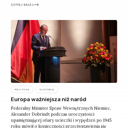
rozbawienie, przerażenie i bezradność. Tym bardziej
CZYTAJ DALEJ
że tych zwierząt nie widziano tu od niemal 200 lat.
POLITYKA
HISTORIA
Europa ważniejsza niż naród
Federalny Minister Spraw Wewnętrznych Niemiec,
Alexander Dobrindt podczas uroczystości
upamiętniającej ofiary ucieczki i wypędzeń po 1945
roku mówił o konieczności przeciwstawienia się