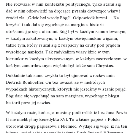
Nie rozważał w nim kontekstu politycznego, tylko starał się
dać w nim odpowiedź na dręczące pytania dotyczące wiary i
źródeł zła. „Gdzie był wtedy Bóg?”. Odpowiedź brzmi – „Na
krzyżu” i tak dał się wypchnąć na margines historii,
utożsamiając się z ofiarami. Bóg był w każdym zamordowanym,
w każdym zakatowanym, w każdym oświęcimskim więźniu,
także tym, który rzucał się z rozpaczy na druty pod prądem
wysokiego napięcia. Tak radykalizm wiary idzie w tym
kierunku: w każdym ukrzyżowanym, w każdym zastrzelonym, w
każdym zamordowanym więźniu był także sam Chrystus.
Dokładnie tak samo zwykła to był ujmować wrocławianin
Dietrich Bonhoeffer. On też uważał, że w niektórych
wypadkach historycznych, których nie jesteśmy w stanie pojąć,
Bóg daje się wypchnąć na sam margines, wypchnąć z biegu
historii poza jej nawias.
W każdym razie, kończąc, musimy podkreślić, iż bez Jana Pawła
II nie mielibyśmy Benedykta XVI. To właśnie papież z Polski
utorował drogę papieżowi z Niemiec. Wydaje się więc, iż na ten
luksus „mógł sobie pozwolić jedynie Duch Święty”. Wierzymy