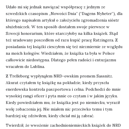
Udało mi się jednak nawiązać współpracę z jednym ze
szwedzkich czasopism „Nowości Dnia” (“Dagens Nyheter”), dla
którego napisałem artykuł o założycielu zgromadzenia sióstr
służebniczek. W ten sposób dostałem swoje pierwsze w
Szwecji honorarium, które starczyłoby na kilka książek. Stąd
też uradowany poszedłem od razu kupić pracę Ratzingera. Z
posiadania tej książki cieszyłem się też niezmiernie ze względu
na moich kolegów. Wiedziałem, że książka ta była w Polsce
całkowicie niedostępna. Dlatego pełen radości i entuzjazmu
wracałem do Lublina.
Z Trelleborg wypłynąłem NRD-owskim promem Sassnitz.
Akurat czytałem tę książkę na pokładzie, kiedy przyszła
enerdowska kontrola paszportowa i celna. Podchodzi do mnie
wysokiej rangi oficer i pyta mnie co czytam i w jakim języku.
Kiedy powiedziałem mu, że książka jest po niemiecku, wyraził
wolę zobaczenia jej. Nie miałem nic przeciwko temu i tym
bardziej się zdziwiłem, kiedy chciał mi ją zabrać.
Twierdził, że wwożenie zachodnioniemieckich książek do NRD