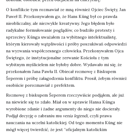
O konflikcie tym rozmawiał ze mną również Ojciec Święty, Jan
Paweł II. Przekonywałem go, że Hans Küng był co prawda
nieobliczalny, ale niezwykle kreatywny. Jego błędem było
radykalne formułowanie poglądów, co budziło protesty i
sprzeciwy. Künga uważałem za wybitnego intelektualistę,
którym kierowały wątpliwości i próby poszukiwań odpowiedzi
na wyzwania współczesnego człowieka. Przekonywałem Ojca
Świętego, że instytucjonalne zerwanie Kościoła z tym
wybitnym myślicielem nie byłoby dobre. Wydawało mi się, że
przekonałem Jana Pawła II. Obiecał rozmowę z Biskupem
Šeperem i próbę załagodzenia konfliktu. Prosił, żebym również
osobiście porozmawiał z prefektem.
Rozmowę z biskupem Šeperem rzeczywiście podjąłem, ale już
na niewiele się to zdało. Miał on w sprawie Hansa Künga
wyrobione zdanie i żadne argumenty do niego nie docierały.
Podjął decyzję o zabraniu mu
venia legendi,
czyli prawa
nauczania na uczelni katolickiej. Od tego momentu Küng nie
mógł więcej twierdzić, że jest “oficjalnym katolickim