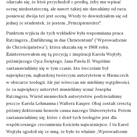
zdarzało się, że ktoś przychodził z prośbą, żeby mu wpisać
ocenę niedostateczną, ale nawet takiej nie dawaliśmy od razu,
ponieważ dwója też jest oceną. Wtedy to dowiedziałem się od
jednej ze studentek, że jestem „Prinzipienreiter".
Punktem wyjścia do tych wykładów była wspomniana praca
Ratzingera „Einführung in das Christentum" (“Wprowadzenie
do Chrześcijaństwa”), która ukazała się w 1968 roku.
Zainteresowałem się tą pozycją z inspiracji Karola Wojtyły,
późniejszego Ojca Świętego, Jana Pawła II. Wspólnie
zastanawialiśmy się w tym czasie, kto ówcześnie był
największym, najbardziej twórczym autorytetem w Niemczech
w obszarze teologii. Ale już wówczas nie mieliśmy wątpliwości,
że za największy autorytet musieliśmy uznać Josepha
Ratzingera. Wśród niemieckich autorytetów podziwialiśmy
jeszcze Karola Lehmanna i Waltera Kasper. Obaj zostali zresztą
później doktorami honoris causa naszego Uniwersytetu. Potem
zastanawialiśmy się, które z dzieł tych teologów jest dla
współczesnego zrozumienia Kościoła najważniejsze. I tu Karol
Wojtyła zgodził się ze mną, że było to właśnie „Wprowadzenie