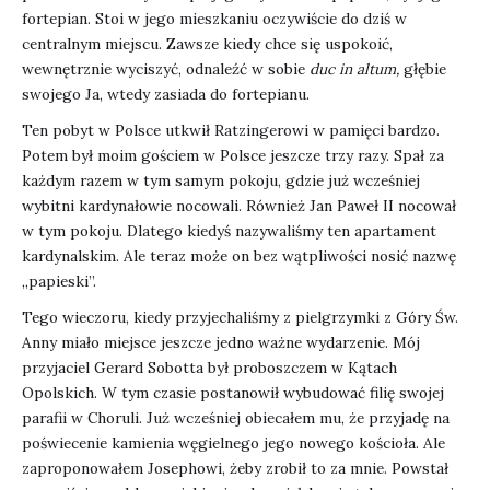
fortepian. Stoi w jego mieszkaniu oczywiście do dziś w
centralnym miejscu. Zawsze kiedy chce się uspokoić,
wewnętrznie wyciszyć, odnaleźć w sobie
duc in altum,
głębie
swojego Ja, wtedy zasiada do fortepianu.
Ten pobyt w Polsce utkwił Ratzingerowi w pamięci bardzo.
Potem był moim gościem w Polsce jeszcze trzy razy. Spał za
każdym razem w tym samym pokoju, gdzie już wcześniej
wybitni kardynałowie nocowali. Również Jan Paweł II nocował
w tym pokoju. Dlatego kiedyś nazywaliśmy ten apartament
kardynalskim. Ale teraz może on bez wątpliwości nosić nazwę
„papieski”.
Tego wieczoru, kiedy przyjechaliśmy z pielgrzymki z Góry Św.
Anny miało miejsce jeszcze jedno ważne wydarzenie. Mój
przyjaciel Gerard Sobotta był proboszczem w Kątach
Opolskich. W tym czasie postanowił wybudować filię swojej
parafii w Choruli. Już wcześniej obiecałem mu, że przyjadę na
poświecenie kamienia węgielnego jego nowego kościoła. Ale
zaproponowałem Josephowi, żeby zrobił to za mnie. Powstał