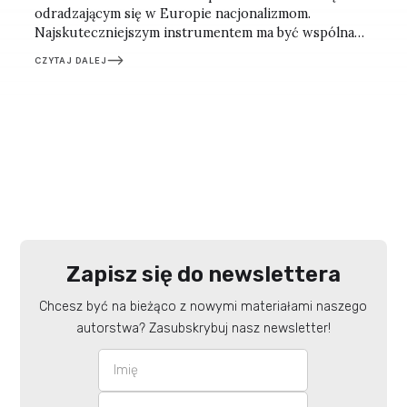
odradzającym się w Europie nacjonalizmom.
Najskuteczniejszym instrumentem ma być wspólna
europejska tożsamość, silniejsza niż narodowe
CZYTAJ DALEJ
egoizmy. Refleksje po berlińskim spotkaniu.
Zapisz się do newslettera
Chcesz być na bieżąco z nowymi materiałami naszego
autorstwa? Zasubskrybuj nasz newsletter!