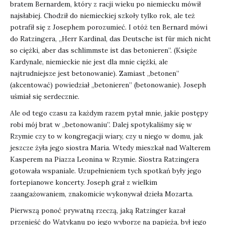
bratem Bernardem, który z racji wieku po niemiecku mówił
najsłabiej. Chodził do niemieckiej szkoły tylko rok, ale też
potrafił się z Josephem porozumieć. I otóż ten Bernard mówi
do Ratzingera, „Herr Kardinal, das Deutsche ist für mich nicht
so ciężki, aber das schlimmste ist das betonieren”. (Księże
Kardynale, niemieckie nie jest dla mnie ciężki, ale
najtrudniejsze jest betonowanie). Zamiast „betonen”
(akcentować) powiedział „betonieren” (betonowanie). Joseph
uśmiał się serdecznie.
Ale od tego czasu za każdym razem pytał mnie, jakie postępy
robi mój brat w „betonowaniu”. Dalej spotykaliśmy się w
Rzymie czy to w kongregacji wiary, czy u niego w domu, jak
jeszcze żyła jego siostra Maria. Wtedy mieszkał nad Walterem
Kasperem na Piazza Leonina w Rzymie. Siostra Ratzingera
gotowała wspaniale. Uzupełnieniem tych spotkań były jego
fortepianowe koncerty. Joseph grał z wielkim
zaangażowaniem, znakomicie wykonywał dzieła Mozarta.
Pierwszą ponoć prywatną rzeczą, jaką Ratzinger kazał
przenieść do Watykanu po jego wyborze na papieża, był jego