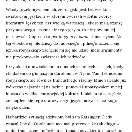
Wtedy przekonywałem ich, że rosyjski jest też wielkim
światowym językiem, w którym tworzyli wybitni twórcy
literatury. Język ten jest wielką wartością i skoro mają szansę
przymusowego uczenia się tego języka, to nie powinni jej
marnować. Długo im to
per longum et latum
tłumaczyłem.
Ale
tej wioskowej młodzieży do radosnego i pilnego uczenia się
języka rosyjskiego zachęcić mi się nie udało, moje argumenty
nie przekonywały, zwłaszcza ich rodziców.
Przy okazji opowiadałem im o moich szkolnych czasach, kiedy
chodziłem do gimnazjum Carolinum w Nysie. Tam też uczono
rosyjskiego, ale również francuskiego i łaciny. Mnie zależało już
wówczas najbardziej na łacinie, ponieważ upatrywałem w niej
klucza do wielkiej europejskiej kultury. I miałem to szczęście,
że mogłem się tego starożytnego języka uczyć, za co Bogu
dziękowałem.
Najbardziej sytuacją zdziwiony był sam Ratzinger. Kiedy
wracaliśmy do Opola miał nieomal pretensje, że tak długo w
moim tłumaczeniu mówiłem na temat rosyjskiego, chociaż on