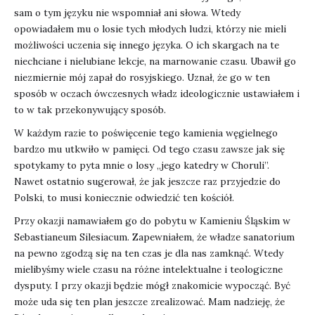
sam o tym języku nie wspomniał ani słowa. Wtedy
opowiadałem mu o losie tych młodych ludzi, którzy nie mieli
możliwości uczenia się innego języka. O ich skargach na te
niechciane i nielubiane lekcje, na marnowanie czasu. Ubawił go
niezmiernie mój zapał do rosyjskiego. Uznał, że go w ten
sposób w oczach ówczesnych władz ideologicznie ustawiałem i
to w tak przekonywujący sposób.
W każdym razie to poświęcenie tego kamienia węgielnego
bardzo mu utkwiło w pamięci. Od tego czasu zawsze jak się
spotykamy to pyta mnie o losy „jego katedry w Choruli”.
Nawet ostatnio sugerował, że jak jeszcze raz przyjedzie do
Polski, to musi koniecznie odwiedzić ten kościół.
Przy okazji namawiałem go do pobytu w Kamieniu Śląskim w
Sebastianeum Silesiacum. Zapewniałem, że władze sanatorium
na pewno zgodzą się na ten czas je dla nas zamknąć. Wtedy
mielibyśmy wiele czasu na różne intelektualne i teologiczne
dysputy. I przy okazji będzie mógł znakomicie wypocząć. Być
może uda się ten plan jeszcze zrealizować. Mam nadzieję, że