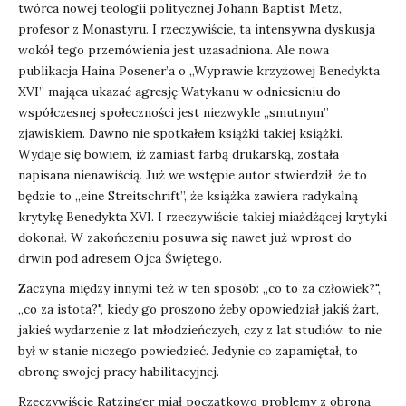
twórca nowej teologii politycznej Johann Baptist Metz,
profesor z Monastyru. I rzeczywiście, ta intensywna dyskusja
wokół tego przemówienia jest uzasadniona. Ale nowa
publikacja Haina Posener’a o „Wyprawie krzyżowej Benedykta
XVI” mająca ukazać agresję Watykanu w odniesieniu do
współczesnej społeczności jest niezwykle „smutnym”
zjawiskiem. Dawno nie spotkałem książki takiej książki.
Wydaje się bowiem, iż zamiast farbą drukarską, została
napisana nienawiścią. Już we wstępie autor stwierdził, że to
będzie to „eine Streitschrift”, że książka zawiera radykalną
krytykę Benedykta XVI. I rzeczywiście takiej miażdżącej krytyki
dokonał. W zakończeniu posuwa się nawet już wprost do
drwin pod adresem Ojca Świętego.
Zaczyna między innymi też w ten sposób: „co to za człowiek?",
„co za istota?", kiedy go proszono żeby opowiedział jakiś żart,
jakieś wydarzenie z lat młodzieńczych, czy z lat studiów, to nie
był w stanie niczego powiedzieć. Jedynie co zapamiętał, to
obronę swojej pracy habilitacyjnej.
Rzeczywiście Ratzinger miał początkowo problemy z obroną