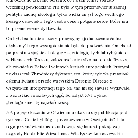
wcześniej powiedziane. Nie było w tym przemówieniu żadnej
polityki, żadnej ideologii, tylko wielki umysł tego wielkiego
Bożego człowieka. Jego osobowość i potężne serce, które mu
to przemówienie dyktowało.
On był absolutnie szczery, precyzyjny i jednocześnie żadna
chyba myśl tego wystąpienia nie była do podważenia. On chciał
po prostu wyjaśnić etiologię zła, etiologię tych fabryk śmierci
w Niemczech. Zresztą założonych nie tylko na terenie Rzeszy,
ale również w Polsce i w innych krajach europejskich, którymi
zawłaszczył. Zbrodniczy dyktator, ten, który tyle zła przyniósł
całemu światu i przede wszystkim Europie. Dlatego z
wszystkich interpretacji tego zła, tak mi się zawsze wydawało,
z wszystkich możliwych ujęć, Benedykt XVI wybrał
„teologicznie” tę najwłaściwszą.
Już po jego kazaniu w Oświęcimiu ukazała się publikacja pod
tytułem „Gdzie był Bóg - przemówienie w Oświęcimiu". I do
tego przemówienia ustosunkowują się laureat pokojowej
nagrody Nobla Elie Wiesel, nasz Władysław Bartoszewski i