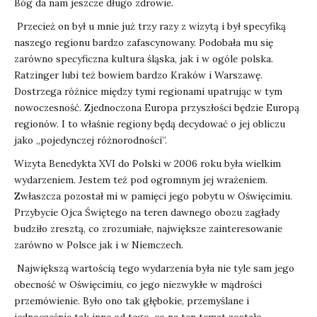
Bóg da nam jeszcze długo zdrowie.
Przecież on był u mnie już trzy razy z wizytą i był specyfiką
naszego regionu bardzo zafascynowany. Podobała mu się
zarówno specyficzna kultura śląska, jak i w ogóle polska.
Ratzinger lubi też bowiem bardzo Kraków i Warszawę.
Dostrzega różnice między tymi regionami upatrując w tym
nowoczesność. Zjednoczona Europa przyszłości będzie Europą
regionów. I to właśnie regiony będą decydować o jej obliczu
jako „pojedynczej różnorodności”.
Wizyta Benedykta XVI do Polski w 2006 roku była wielkim
wydarzeniem. Jestem też pod ogromnym jej wrażeniem.
Zwłaszcza pozostał mi w pamięci jego pobytu w Oświęcimiu.
Przybycie Ojca Świętego na teren dawnego obozu zagłady
budziło zresztą, co zrozumiałe, największe zainteresowanie
zarówno w Polsce jak i w Niemczech.
Największą wartością tego wydarzenia była nie tyle sam jego
obecność w Oświęcimiu, co jego niezwykłe w mądrości
przemówienie. Było ono tak głębokie, przemyślane i
jednocześnie tak inne od tego, co na ten temat zostało