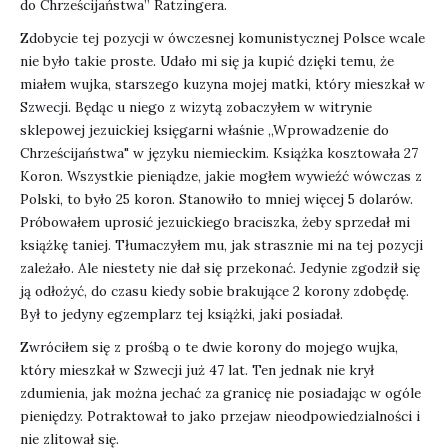
do Chrześcijaństwa” Ratzingera.
Zdobycie tej pozycji w ówczesnej komunistycznej Polsce wcale
nie było takie proste. Udało mi się ja kupić dzięki temu, że
miałem wujka, starszego kuzyna mojej matki, który mieszkał w
Szwecji. Będąc u niego z wizytą zobaczyłem w witrynie
sklepowej jezuickiej księgarni właśnie „Wprowadzenie do
Chrześcijaństwa" w języku niemieckim. Książka kosztowała 27
Koron. Wszystkie pieniądze, jakie mogłem wywieźć wówczas z
Polski, to było 25 koron. Stanowiło to mniej więcej 5 dolarów.
Próbowałem uprosić jezuickiego braciszka, żeby sprzedał mi
książkę taniej. Tłumaczyłem mu, jak strasznie mi na tej pozycji
zależało. Ale niestety nie dał się przekonać. Jedynie zgodził się
ją odłożyć, do czasu kiedy sobie brakujące 2 korony zdobędę.
Był to jedyny egzemplarz tej książki, jaki posiadał.
Zwróciłem się z prośbą o te dwie korony do mojego wujka,
który mieszkał w Szwecji już 47 lat. Ten jednak nie krył
zdumienia, jak można jechać za granicę nie posiadając w ogóle
pieniędzy. Potraktował to jako przejaw nieodpowiedzialności i
nie zlitował się.