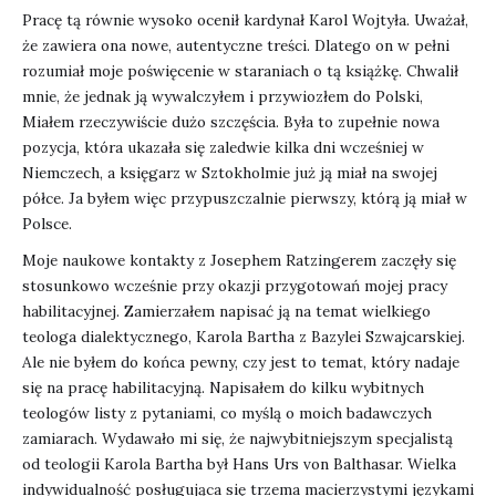
Pracę tą równie wysoko ocenił kardynał Karol Wojtyła. Uważał,
że zawiera ona nowe, autentyczne treści. Dlatego on w pełni
rozumiał moje poświęcenie w staraniach o tą książkę. Chwalił
mnie, że jednak ją wywalczyłem i przywiozłem do Polski,
Miałem rzeczywiście dużo szczęścia. Była to zupełnie nowa
pozycja, która ukazała się zaledwie kilka dni wcześniej w
Niemczech, a księgarz w Sztokholmie już ją miał na swojej
półce. Ja byłem więc przypuszczalnie pierwszy, którą ją miał w
Polsce.
Moje naukowe kontakty z Josephem Ratzingerem zaczęły się
stosunkowo wcześnie przy okazji przygotowań mojej pracy
habilitacyjnej. Zamierzałem napisać ją na temat wielkiego
teologa dialektycznego, Karola Bartha z Bazylei Szwajcarskiej.
Ale nie byłem do końca pewny, czy jest to temat, który nadaje
się na pracę habilitacyjną. Napisałem do kilku wybitnych
teologów listy z pytaniami, co myślą o moich badawczych
zamiarach. Wydawało mi się, że najwybitniejszym specjalistą
od teologii Karola Bartha był Hans Urs von Balthasar.
Wielka
indywidualność posługująca się trzema macierzystymi językami