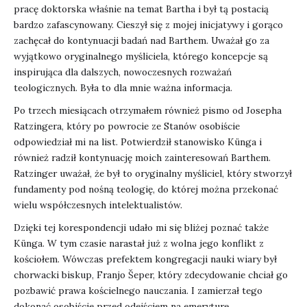
pracę doktorska właśnie na temat Bartha i był tą postacią
bardzo zafascynowany. Cieszył się z mojej inicjatywy i gorąco
zachęcał do kontynuacji badań nad Barthem. Uważał go za
wyjątkowo oryginalnego myśliciela, którego koncepcje są
inspirująca dla dalszych, nowoczesnych rozważań
teologicznych. Była to dla mnie ważna informacja.
Po trzech miesiącach otrzymałem również pismo od Josepha
Ratzingera, który po powrocie ze Stanów osobiście
odpowiedział mi na list. Potwierdził stanowisko Künga i
również radził kontynuację moich zainteresowań Barthem.
Ratzinger uważał, że był to oryginalny myśliciel, który stworzył
fundamenty pod nośną teologię, do której można przekonać
wielu współczesnych intelektualistów.
Dzięki tej korespondencji udało mi się bliżej poznać także
Künga. W tym czasie narastał już z wolna jego konflikt z
kościołem. Wówczas prefektem kongregacji nauki wiary był
chorwacki biskup, Franjo Šeper, który zdecydowanie chciał go
pozbawić prawa kościelnego nauczania. I zamierzał tego
dokonać osobiście przed odejściem na emeryturę.