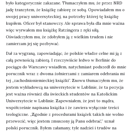
było kategorycznie zakazane. Tłumaczyłem mu, że przez NRD
jadę tranzytem, że książkę zabiorę ze sobą. Opowiadałem mu o
swojej pracy uniwersyteckiej, na potrzeby której tę książkę
kupiłem. Oficer był stanowczy. Ale sprawa była dla mnie ważna
więc wyrwałem mu książkę Ratzingera z ręki siłą.
Oświadczyłem mu, że zdobyłem ją z wielkim trudem i nie
zamierzam jej się pozbywać.
Dał za wygraną, zapowiadając, że polskie władze celne mi ją z
całą pewnością zabiorą. I rzeczywiście ledwo w Berlinie do
pociągu do Warszawy wsiadłem, natychmiast podszedł do mnie
porucznik wraz z dwoma żołnierzami z zamiarem odebrania mi
tej „zachodnioniemieckiej książki”. Znowu tłumaczyłem mu, że
jestem wykładowcą na uniwersytecie w Lublinie, że ta pozycja
jest ważna również dla świeckich studentów na Katolickim
Uniwersytecie w Lublinie. Zapewniałem, że jest to mądra,
współcześnie napisana książka i że zawiera wyłącznie treści
teologiczne. „Zgodnie z procedurami książek takich nie wolno
przewozić, więc jestem zmuszony ją Panu odebrać,” uznał
polski porucznik. Byłem załamany, tyle nadziei i trudów na