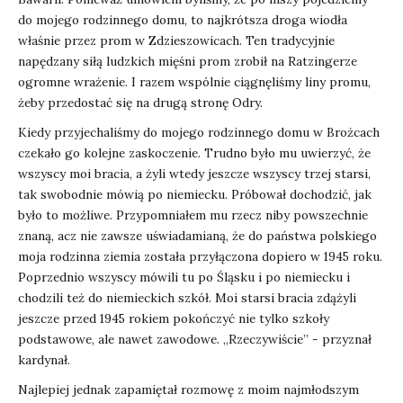
do mojego rodzinnego domu, to najkrótsza droga wiodła
właśnie przez prom w Zdzieszowicach. Ten tradycyjnie
napędzany siłą ludzkich mięśni prom zrobił na Ratzingerze
ogromne wrażenie. I razem wspólnie ciągnęliśmy liny promu,
żeby przedostać się na drugą stronę Odry.
Kiedy przyjechaliśmy do mojego rodzinnego domu w Brożcach
czekało go kolejne zaskoczenie. Trudno było mu uwierzyć, że
wszyscy moi bracia, a żyli wtedy jeszcze wszyscy trzej starsi,
tak swobodnie mówią po niemiecku. Próbował dochodzić, jak
było to możliwe. Przypomniałem mu rzecz niby powszechnie
znaną, acz nie zawsze uświadamianą, że do państwa polskiego
moja rodzinna ziemia została przyłączona dopiero w 1945 roku.
Poprzednio wszyscy mówili tu po Śląsku i po niemiecku i
chodzili też do niemieckich szkół. Moi starsi bracia zdążyli
jeszcze przed 1945 rokiem pokończyć nie tylko szkoły
podstawowe, ale nawet zawodowe. „Rzeczywiście” - przyznał
kardynał.
Najlepiej jednak zapamiętał rozmowę z moim najmłodszym