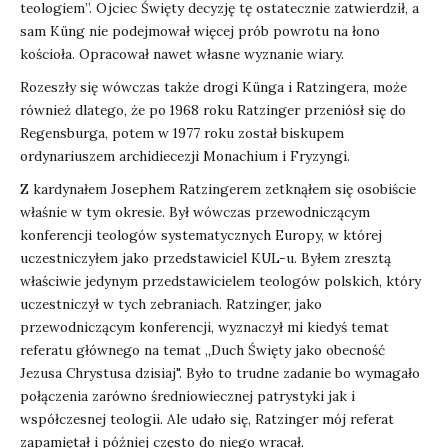
teologiem”. Ojciec Święty decyzję tę ostatecznie zatwierdził, a
sam Küng nie podejmował więcej prób powrotu na łono
kościoła. Opracował nawet własne wyznanie wiary.
Rozeszły się wówczas także drogi Künga i Ratzingera, może
również dlatego, że po 1968 roku Ratzinger przeniósł się do
Regensburga, potem w 1977 roku został biskupem
ordynariuszem archidiecezji Monachium i Fryzyngi.
Z kardynałem Josephem Ratzingerem zetknąłem się osobiście
właśnie w tym okresie. Był wówczas przewodniczącym
konferencji teologów systematycznych Europy, w której
uczestniczyłem jako przedstawiciel KUL-u. Byłem zresztą
właściwie jedynym przedstawicielem teologów polskich, który
uczestniczył w tych zebraniach. Ratzinger, jako
przewodniczącym konferencji, wyznaczył mi kiedyś temat
referatu głównego na temat „Duch Święty jako obecność
Jezusa Chrystusa dzisiaj". Było to trudne zadanie bo wymagało
połączenia zarówno średniowiecznej patrystyki jak i
współczesnej teologii. Ale udało się, Ratzinger mój referat
zapamiętał i później często do niego wracał.