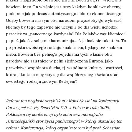
bowiem, iż to On właśnie jest przy każdym konklawe obecny,
podobnie jak podczas autentycznego soboru ekumenicznego.
Gdyby bowiem naszym obu narodom przyszłoby go wybierać,
Niemcy by tego zapewne nie uczynili, bo dla wielu uchodził
przecież za „pancernego kardynała”. Dla Polaków zaś: Niemiec i
papież jakoś z sobą nie harmonizują… A jednak się tak stało. To
po prostu swoistego rodzaju znak czasu, będący też znakiem
nieba. Bowiem bez pełnego pojednania tych właśnie obu
narodów nie zaistnieje w pełni zjednoczona Europa, jako
prawdziwa wspólnota ducha, tj. wspólnota kultury i wartości,
która jako taka mogłaby się dla współczesnego świata stać
swoistego rodzaju „nowym Betlejem”.
Referat ten wygłosił Arcybiskup Alfons Nossol na konferencji
dotyczącej wizyty Benedykta XVI w Polsce w roku 2006.
Pokłosiem tej konferencji była zbiorowa monografia
„Chrześcijański etos życia publicznego”, w której ukazał się ten
referat. Konferencja, której organizatorem był prof. Sebastian