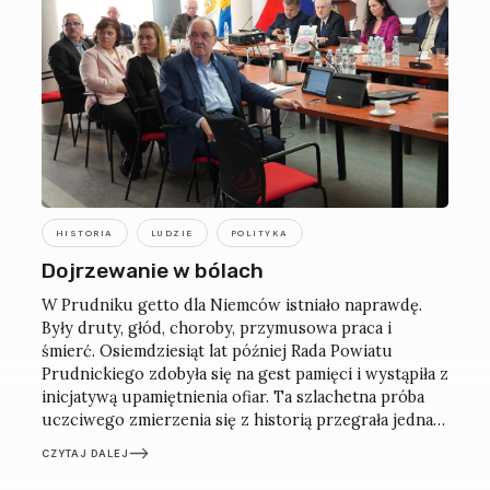
HISTORIA
LUDZIE
POLITYKA
Dojrzewanie w bólach
W Prudniku getto dla Niemców istniało naprawdę.
Były druty, głód, choroby, przymusowa praca i
śmierć. Osiemdziesiąt lat później Rada Powiatu
Prudnickiego zdobyła się na gest pamięci i wystąpiła z
inicjatywą upamiętnienia ofiar. Ta szlachetna próba
uczciwego zmierzenia się z historią przegrała jednak
z lokalną zaściankowością.
CZYTAJ DALEJ