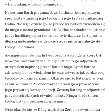
– francuskim, włoskim i niemieckim.
Nawet sam Barth przyznawał, że Balthazar jest najlepszym
specjalistą – znawcą jego teologii, a jego krytyka najbardziej
trafna. Nic więc dziwnego, że przede wszystkim zwróciłem się
do niego z moimi pytaniami. Ale Balthazar odradzał mi pisanie
pracy habilitacyjnej na ten temat, twierdząc, że Barth jest na
dłuższą metę nudny i w gruncie rzeczy nic oryginalnego do
teologii nie wnosi.
Ale napisałem również list do Josepha Ratzingera, który był
wówczas profesorem w Tübingen. Mimo tego odpowiedź
otrzymałem napisaną przez Hansa Künga. Byłem bardzo
zdziwiony, bo nie wiedziałem jeszcze wówczas jak bardzo obaj
teolodzy byli zaprzyjaźnieni. Okazało się, że Ratzinger w tym
czasie w Stanach Zjednoczonych i prosił go o prowadzenie
jego prywatnej korespondencji. Zresztą Ratzinger odpowiadał
przy innych okazjach również na listy Künga, kiedy to ten
teolog był tam profesorem gościnnym.
Otóż okazało się, ze Küng napisał na Sorbonie dwutomowa