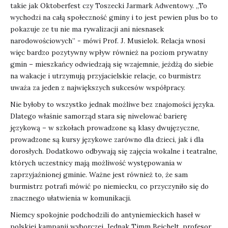
takie jak Oktoberfest czy Toszecki Jarmark Adwentowy. „To
wychodzi na całą społeczność gminy i to jest pewien plus bo to
pokazuje ze tu nie ma rywalizacji ani niesnasek
narodowościowych” - mówi Prof. J. Musielok. Relacja wnosi
więc bardzo pozytywny wpływ również na poziom prywatny
gmin – mieszkańcy odwiedzają się wzajemnie, jeżdżą do siebie
na wakacje i utrzymują przyjacielskie relacje, co burmistrz
uważa za jeden z największych sukcesów współpracy.
Nie byłoby to wszystko jednak możliwe bez znajomości języka.
Dlatego właśnie samorząd stara się niwelować barierę
językową – w szkołach prowadzone są klasy dwujęzyczne,
prowadzone są kursy językowe zarówno dla dzieci, jak i dla
dorosłych. Dodatkowo odbywają się zajęcia wokalne i teatralne,
których uczestnicy mają możliwość występowania w
zaprzyjaźnionej gminie. Ważne jest również to, że sam
burmistrz potrafi mówić po niemiecku, co przyczyniło się do
znacznego ułatwienia w komunikacji.
Niemcy spokojnie podchodzili do antyniemieckich haseł w
polskiej kampanii wyborczej. Jednak Timm Beichelt, profesor