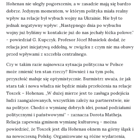
Hohenau nie uległy pogorszeniu, a w zasadzie mają się bardzo
dobrze. Jedynym momentem, w którym polityka miała realny
wpływ na relacje był wybuch wojny na Ukrainie. Nie był to
jednak negatywny wpływ: „Następnego dnia po wybuchu
wojny już byliśmy w kontakcie już do nas jechały łóżka polowe.”
- powiedział G. Kupczyk. Profesor Józef Musielok dodał, że
relacja jest inicjatywą oddolną, w związku z czym nie ma obawy
przed wpływami z szczebla centralnego.
Czy w takim razie najnowsza sytuacja polityczna w Polsce
może zmienić ten stan rzeczy? Również i na tym polu,
przyszłość maluje się optymistycznie. Burmistrz uważa, że jak
stara tak i nowa władza nie będzie miała przełożenia na relacje
Toszek – Hohenau. „W dużej mierze jest to zasługa podejścia
ludzi zaangażowanych, wszystkim zależy na partnerstwie, nie
na polityce. Chodzi o wymianę dobrych idei, ponad podziałami
politycznymi i państwowymi” - zaznacza Dorota Matheja.
Relacja zapewnia gminom wymianę kulturową - można
powiedzieć, że Toszek jest dla Hohenau oknem na górny śląsk i
na nowoczesną Polskę. Organizowane są różne wydarzenia,