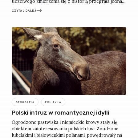
uczciwego zmierzenia się z historią przegrała jednak
z lokalną zaściankowością.
CZYTAJ DALEJ
GEOGRAFIA
POLITYKA
Polski intruz w romantycznej idylli
Ogrodzone pastwiska i niemieckie krowy stały się
obiektem zainteresowania polskich łosi. Znudzone
lubelskimi i białowieskimi polanami, powędrowały na