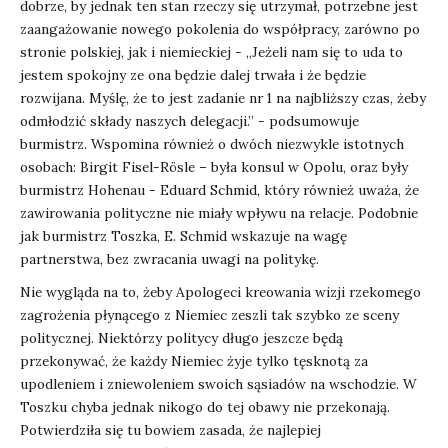
dobrze, by jednak ten stan rzeczy się utrzymał, potrzebne jest
zaangażowanie nowego pokolenia do współpracy, zarówno po
stronie polskiej, jak i niemieckiej - „Jeżeli nam się to uda to
jestem spokojny ze ona będzie dalej trwała i że będzie
rozwijana. Myślę, że to jest zadanie nr 1 na najbliższy czas, żeby
odmłodzić składy naszych delegacji.” - podsumowuje
burmistrz. Wspomina również o dwóch niezwykle istotnych
osobach: Birgit Fisel-Rösle – była konsul w Opolu, oraz były
burmistrz Hohenau - Eduard Schmid, który również uważa, że
zawirowania polityczne nie miały wpływu na relacje. Podobnie
jak burmistrz Toszka, E. Schmid wskazuje na wagę
partnerstwa, bez zwracania uwagi na politykę.
Nie wygląda na to, żeby Apologeci kreowania wizji rzekomego
zagrożenia płynącego z Niemiec zeszli tak szybko ze sceny
politycznej. Niektórzy politycy długo jeszcze będą
przekonywać, że każdy Niemiec żyje tylko tęsknotą za
upodleniem i zniewoleniem swoich sąsiadów na wschodzie. W
Toszku chyba jednak nikogo do tej obawy nie przekonają.
Potwierdziła się tu bowiem zasada, że najlepiej