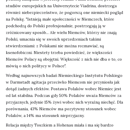
studiów europejskich na Uniwersytecie Viadrina, dostrzega
również niebezpieczeństwo, że pogorszą one niemiecki pogląd
na Polskę. "Istnieją małe społeczności w Niemczech, które
podchodzą do Polski profesjonalnie, postrzegają ją w
zróżnicowany sposób... Ale wielu Niemców, którzy nie znają
Polski, umacnia się w swoich uprzedzeniach takimi
stwierdzeniami: z Polakami nie można rozmawiać, są
ksenofobiczni. Niestety trzeba powiedzieć, że większości
Niemców Polacy są obojętni. Większość z nich nie dba o to, co
mówią o nich politycy w Polsce".
Według najnowszych badań Niemieckiego Instytutu Polskiego
w Darmstadt agitacja przeciwko Niemcom nie przyniosła jak
dotąd żadnych efektów. Postawa Polaków wobec Niemiec jest
od lat stabilna. Podczas gdy 50% Polaków uważa Niemców za
przyjaznych, jedynie 15% żywi wobec nich wyraźną niechęć. Dla
porównania, 43% Niemców ma pozytywny stosunek wobec
Polaków, a 14% ma stosunek nieprzyjazny.
Relacja między Toszkiem a Hohenau miała i ma się bardzo