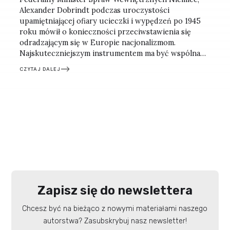
Alexander Dobrindt podczas uroczystości
upamiętniającej ofiary ucieczki i wypędzeń po 1945
roku mówił o konieczności przeciwstawienia się
odradzającym się w Europie nacjonalizmom.
Najskuteczniejszym instrumentem ma być wspólna
europejska tożsamość, silniejsza niż narodowe
CZYTAJ DALEJ
egoizmy. Refleksje po berlińskim spotkaniu.
Zapisz się do newslettera
Chcesz być na bieżąco z nowymi materiałami naszego
autorstwa? Zasubskrybuj nasz newsletter!