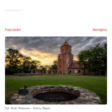
UDOSTĘPNIJ:
Poprzedni
Następny
fot. Piotr Miemiec - Górny Śląsk