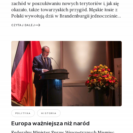
zachód w poszukiwaniu nowych terytoriów i, jak się
okazało, także towarzyskich przygód. Męskie łosie z
Polski wywołują dziś w Brandenburgii jednocześnie
rozbawienie, przerażenie i bezradność. Tym bardziej
CZYTAJ DALEJ
że tych zwierząt nie widziano tu od niemal 200 lat.
POLITYKA
HISTORIA
Europa ważniejsza niż naród
Federalny Minister Spraw Wewnętrznych Niemiec,