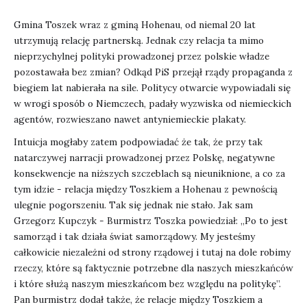
Gmina Toszek wraz z gminą Hohenau, od niemal 20 lat
utrzymują relację partnerską. Jednak czy relacja ta mimo
nieprzychylnej polityki prowadzonej przez polskie władze
pozostawała bez zmian? Odkąd PiS przejął rządy propaganda z
biegiem lat nabierała na sile. Politycy otwarcie wypowiadali się
w wrogi sposób o Niemczech, padały wyzwiska od niemieckich
agentów, rozwieszano nawet antyniemieckie plakaty.
Intuicja mogłaby zatem podpowiadać że tak, że przy tak
natarczywej narracji prowadzonej przez Polskę, negatywne
konsekwencje na niższych szczeblach są nieuniknione, a co za
tym idzie - relacja między Toszkiem a Hohenau z pewnością
ulegnie pogorszeniu. Tak się jednak nie stało. Jak sam
Grzegorz Kupczyk - Burmistrz Toszka powiedział: „Po to jest
samorząd i tak działa świat samorządowy. My jesteśmy
całkowicie niezależni od strony rządowej i tutaj na dole robimy
rzeczy, które są faktycznie potrzebne dla naszych mieszkańców
i które służą naszym mieszkańcom bez względu na politykę”.
Pan burmistrz dodał także, że relacje między Toszkiem a