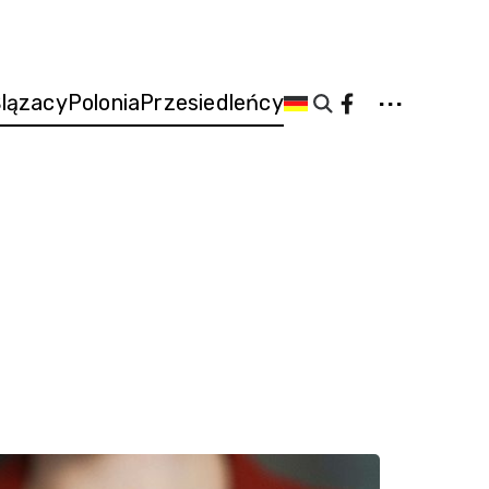
...
lązacy
Polonia
Przesiedleńcy