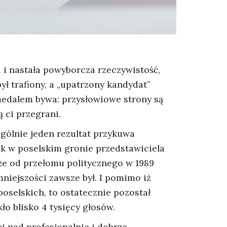
 i nastała powyborcza rzeczywistość,
był trafiony, a „upatrzony kandydat”
 medalem bywa: przysłowiowe strony są
 ci przegrani.
gólnie jeden rezultat przykuwa
ak w poselskim gronie przedstawiciela
 że od przełomu politycznego w 1989
niejszości zawsze był. I pomimo iż
oselskich, to ostatecznie pozostał
ło blisko 4 tysięcy głosów.
i nad profesjonalnie i dobrze