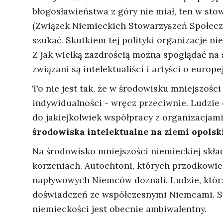
błogosławieństwa z góry nie miał, ten w st
(Związek Niemieckich Stowarzyszeń Społeczn
szukać. Skutkiem tej polityki organizacje nie
Z jak wielką zazdrością można spoglądać na 
związani są intelektualiści i artyści o europe
To nie jest tak, że w środowisku mniejszośc
indywidualności - wręcz przeciwnie. Ludzie c
do jakiejkolwiek współpracy z organizacjam
środowiska intelektualne na ziemi opolsk
Na środowisko mniejszości niemieckiej skła
korzeniach. Autochtoni, których przodkowie
napływowych Niemców doznali. Ludzie, którz
doświadczeń ze współczesnymi Niemcami. S
niemieckości jest obecnie ambiwalentny.