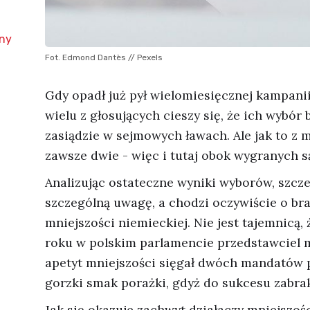
ny
Fot. Edmond Dantès // Pexels
Gdy opadł już pył wielomiesięcznej kampanii
wielu z głosujących cieszy się, że ich wybór 
zasiądzie w sejmowych ławach. Ale jak to z
zawsze dwie - więc i tutaj obok wygranych są
Analizując ostateczne wyniki wyborów, szcze
szczególną uwagę, a chodzi oczywiście o br
mniejszości niemieckiej. Nie jest tajemnicą,
roku w polskim parlamencie przedstawciel m
apetyt mniejszości sięgał dwóch mandatów p
gorzki smak porażki, gdyż do sukcesu zabrak
Jak się okazuje zachwyt działaczy mniejszośc