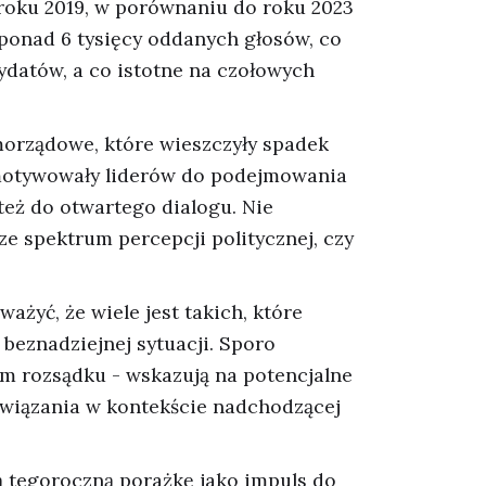
roku 2019, w porównaniu do roku 2023
ponad 6 tysięcy oddanych głosów, co
ydatów, a co istotne na czołowych
morządowe, które wieszczyły spadek
 zmotywowały liderów do podejmowania
 też do otwartego dialogu. Nie
e spektrum percepcji politycznej, czy
żyć, że wiele jest takich, które
 beznadziejnej sytuacji. Sporo
em rozsądku - wskazują na potencjalne
związania w kontekście nadchodzącej
ą tegoroczną porażkę jako impuls do