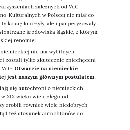
owarzyszeniach zależnych od VdG
o-Kulturalnych w Polsce) nie miał co
 tylko się kurczyły, ale i pauperyzowały.
siostrzane środowiska śląskie, z którym
jskiej renomie!
i niemieckiej nie ma wybitnych
i zostali tylko skutecznie zniechęceni
i VdG.
Otwarcie na niemieckie
iej jest naszym głównym postulatem.
dają się autochtoni o niemieckich
 w XIX wieku wiele złego od
y zrobili również wiele niedobrych
tąd też stosunek autochtonów do