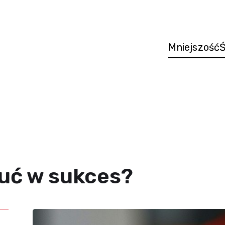
Mniejszość
Ś
kuć w sukces?