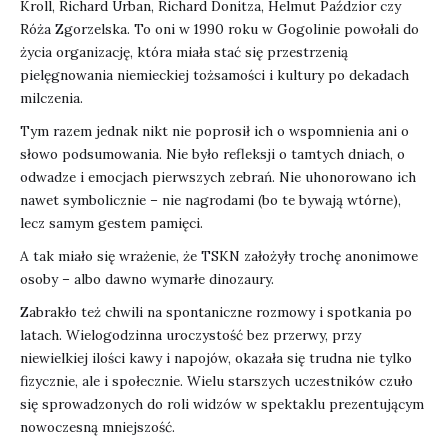
Kroll, Richard Urban, Richard Donitza, Helmut Paździor czy
Róża Zgorzelska. To oni w 1990 roku w Gogolinie powołali do
życia organizację, która miała stać się przestrzenią
pielęgnowania niemieckiej tożsamości i kultury po dekadach
milczenia.
Tym razem jednak nikt nie poprosił ich o wspomnienia ani o
słowo podsumowania. Nie było refleksji o tamtych dniach, o
odwadze i emocjach pierwszych zebrań. Nie uhonorowano ich
nawet symbolicznie – nie nagrodami (bo te bywają wtórne),
lecz samym gestem pamięci.
A tak miało się wrażenie, że TSKN założyły trochę anonimowe
osoby – albo dawno wymarłe dinozaury.
Zabrakło też chwili na spontaniczne rozmowy i spotkania po
latach. Wielogodzinna uroczystość bez przerwy, przy
niewielkiej ilości kawy i napojów, okazała się trudna nie tylko
fizycznie, ale i społecznie. Wielu starszych uczestników czuło
się sprowadzonych do roli widzów w spektaklu prezentującym
nowoczesną mniejszość.