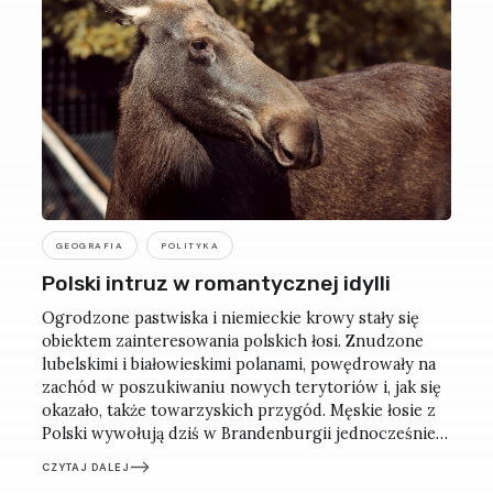
GEOGRAFIA
POLITYKA
Polski intruz w romantycznej idylli
Ogrodzone pastwiska i niemieckie krowy stały się
obiektem zainteresowania polskich łosi. Znudzone
lubelskimi i białowieskimi polanami, powędrowały na
zachód w poszukiwaniu nowych terytoriów i, jak się
okazało, także towarzyskich przygód. Męskie łosie z
Polski wywołują dziś w Brandenburgii jednocześnie
rozbawienie, przerażenie i bezradność. Tym bardziej
CZYTAJ DALEJ
że tych zwierząt nie widziano tu od niemal 200 lat.