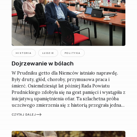
HISTORIA
LUDZIE
POLITYKA
Dojrzewanie w bólach
W Prudniku getto dla Niemców istniało naprawdę.
Były druty, głód, choroby, przymusowa praca i
śmierć. Osiemdziesiąt lat później Rada Powiatu
Prudnickiego zdobyła się na gest pamięci i wystąpiła z
inicjatywą upamiętnienia ofiar. Ta szlachetna próba
uczciwego zmierzenia się z historią przegrała jednak
z lokalną zaściankowością.
CZYTAJ DALEJ