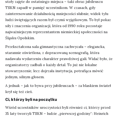
stoły zajęte do ostatniego miejsca – taki obraz jubileuszu
TSKN zapadł w pamięć uczestnikom. W czasach, gdy
zainteresowanie działalnością mniejszości słabnie, widok tylu
ludzi świętujących razem był czymś wyjątkowym. To był pokaz
siły i znaczenia organizacji, która od 1990 roku pozostaje
najważniejszym reprezentantem niemieckiej społeczności na
Śląsku Opolskim.
Przekształcona sala gimnastyczna zachwycała – elegancka,
starannie oświetlona, z dopracowaną scenografią, która
nadawała wydarzeniu charakter prawdziwej gali. Widać było, że
organizatorzy zadbali o każdy detal. To już nie lokalne
stowarzyszenie, lecz dojrzała instytucja, potrafiąca mówić
jednym, silnym głosem.
A jednak – jak to bywa przy jubileuszach – za blaskiem świateł
krył się też cień.
Ci, którzy byli na początku
Wśród uczestników uroczystości byli również ci, którzy przed
35 laty tworzyli TSKN – ludzie „pierwszej godziny”: Heinrich