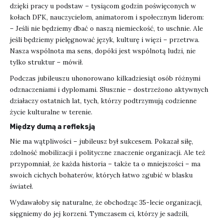
dzięki pracy u podstaw – tysiącom godzin poświęconych w
kołach DFK, nauczycielom, animatorom i społecznym liderom:
– Jeśli nie będziemy dbać o naszą niemieckość, to uschnie. Ale
jeśli będziemy pielęgnować język, kulturę i więzi – przetrwa.
Nasza wspólnota ma sens, dopóki jest wspólnotą ludzi, nie
tylko struktur – mówił.
Podczas jubileuszu uhonorowano kilkadziesiąt osób różnymi
odznaczeniami i dyplomami. Słusznie – dostrzeżono aktywnych
działaczy ostatnich lat, tych, którzy podtrzymują codzienne
życie kulturalne w terenie.
Między dumą a refleksją
Nie ma wątpliwości – jubileusz był sukcesem. Pokazał siłę,
zdolność mobilizacji i polityczne znaczenie organizacji. Ale też
przypomniał, że każda historia – także ta o mniejszości – ma
swoich cichych bohaterów, których łatwo zgubić w blasku
świateł.
Wydawałoby się naturalne, że obchodząc 35-lecie organizacji,
sięgniemy do jej korzeni. Tymczasem ci, którzy je sadzili,