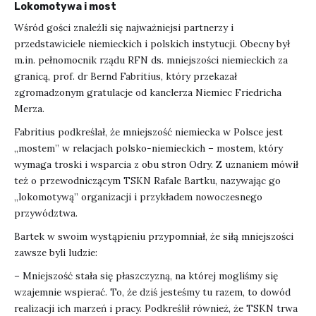
Lokomotywa i most
Wśród gości znaleźli się najważniejsi partnerzy i
przedstawiciele niemieckich i polskich instytucji. Obecny był
m.in. pełnomocnik rządu RFN ds. mniejszości niemieckich za
granicą, prof. dr Bernd Fabritius, który przekazał
zgromadzonym gratulacje od kanclerza Niemiec Friedricha
Merza.
Fabritius podkreślał, że mniejszość niemiecka w Polsce jest
„mostem” w relacjach polsko-niemieckich – mostem, który
wymaga troski i wsparcia z obu stron Odry. Z uznaniem mówił
też o przewodniczącym TSKN Rafale Bartku, nazywając go
„lokomotywą” organizacji i przykładem nowoczesnego
przywództwa.
Bartek w swoim wystąpieniu przypomniał, że siłą mniejszości
zawsze byli ludzie:
– Mniejszość stała się płaszczyzną, na której mogliśmy się
wzajemnie wspierać. To, że dziś jesteśmy tu razem, to dowód
realizacji ich marzeń i pracy. Podkreślił również, że TSKN trwa