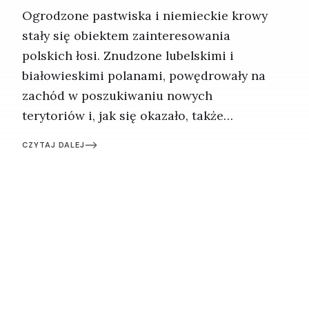
Ogrodzone pastwiska i niemieckie krowy
stały się obiektem zainteresowania
polskich łosi. Znudzone lubelskimi i
białowieskimi polanami, powędrowały na
zachód w poszukiwaniu nowych
terytoriów i, jak się okazało, także
towarzyskich przygód. Męskie łosie z
CZYTAJ DALEJ
Polski wywołują dziś w Brandenburgii
jednocześnie rozbawienie, przerażenie i
bezradność. Tym bardziej że tych zwierząt
nie widziano tu od niemal 200 lat.