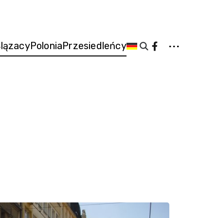
...
lązacy
Polonia
Przesiedleńcy