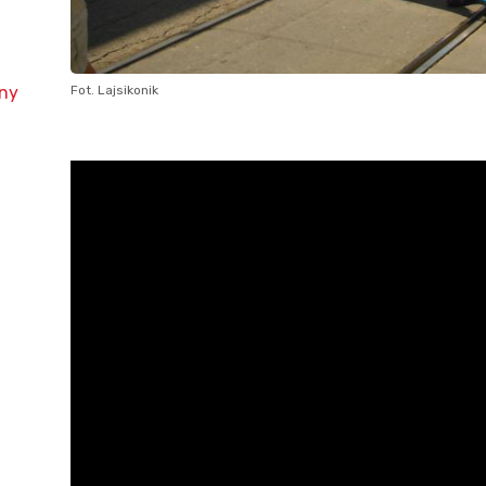
Fot. Lajsikonik
ny