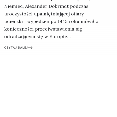
Niemiec, Alexander Dobrindt podczas
uroczystości upamiętniającej ofiary
ucieczki i wypędzeń po 1945 roku mówił o
konieczności przeciwstawienia się
odradzającym się w Europie
nacjonalizmom. Najskuteczniejszym
CZYTAJ DALEJ
instrumentem ma być wspólna europejska
tożsamość, silniejsza niż narodowe
egoizmy. Refleksje po berlińskim
spotkaniu.