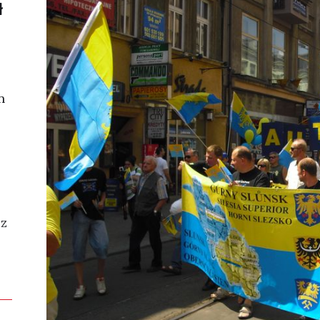
ł
n
 z