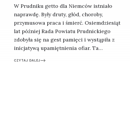
W Prudniku getto dla Niemców istniało
naprawdę. Były druty, głód, choroby,
przymusowa praca i śmierć. Osiemdziesiąt
lat później Rada Powiatu Prudnickiego
zdobyła się na gest pamięci i wystąpiła z
inicjatywą upamiętnienia ofiar. Ta
szlachetna próba uczciwego zmierzenia
CZYTAJ DALEJ
się z historią przegrała jednak z lokalną
zaściankowością.