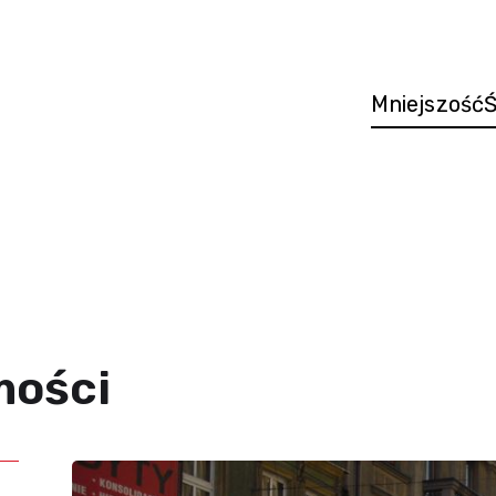
Mniejszość
Ś
mości