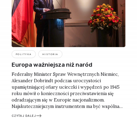
POLITYKA
HISTORIA
Europa ważniejsza niż naród
Federalny Minister Spraw Wewnętrznych Niemiec,
Alexander Dobrindt podczas uroczystości
upamiętniającej ofiary ucieczki i wypędzeń po 1945
roku mówił o konieczności przeciwstawienia się
odradzającym się w Europie nacjonalizmom.
Najskuteczniejszym instrumentem ma być wspólna
europejska tożsamość, silniejsza niż narodowe
CZYTAJ DALEJ
egoizmy. Refleksje po berlińskim spotkaniu.