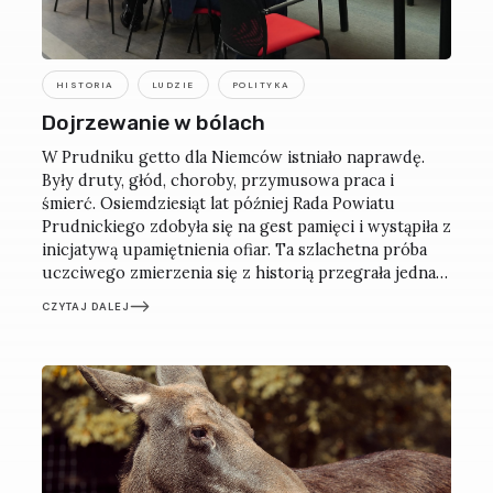
HISTORIA
LUDZIE
POLITYKA
Dojrzewanie w bólach
W Prudniku getto dla Niemców istniało naprawdę.
Były druty, głód, choroby, przymusowa praca i
śmierć. Osiemdziesiąt lat później Rada Powiatu
Prudnickiego zdobyła się na gest pamięci i wystąpiła z
inicjatywą upamiętnienia ofiar. Ta szlachetna próba
uczciwego zmierzenia się z historią przegrała jednak
z lokalną zaściankowością.
CZYTAJ DALEJ