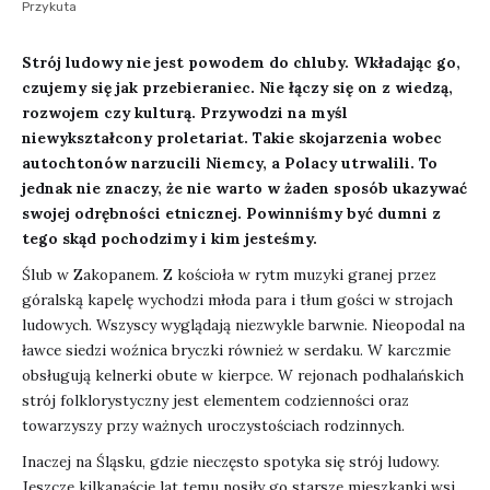
Przykuta
Strój ludowy nie jest powodem do chluby. Wkładając go,
czujemy się jak przebieraniec. Nie łączy się on z wiedzą,
rozwojem czy kulturą. Przywodzi na myśl
niewykształcony proletariat. Takie skojarzenia wobec
autochtonów narzucili Niemcy, a Polacy utrwalili. To
jednak nie znaczy, że nie warto w żaden sposób ukazywać
swojej odrębności etnicznej. Powinniśmy być dumni z
tego skąd pochodzimy i kim jesteśmy.
Ślub w Zakopanem. Z kościoła w rytm muzyki granej przez
góralską kapelę wychodzi młoda para i tłum gości w strojach
ludowych. Wszyscy wyglądają niezwykle barwnie. Nieopodal na
ławce siedzi woźnica bryczki również w serdaku. W karczmie
obsługują kelnerki obute w kierpce. W rejonach podhalańskich
strój folklorystyczny jest elementem codzienności oraz
towarzyszy przy ważnych uroczystościach rodzinnych.
Inaczej na Śląsku, gdzie nieczęsto spotyka się strój ludowy.
Jeszcze kilkanaście lat temu nosiły go starsze mieszkanki wsi,