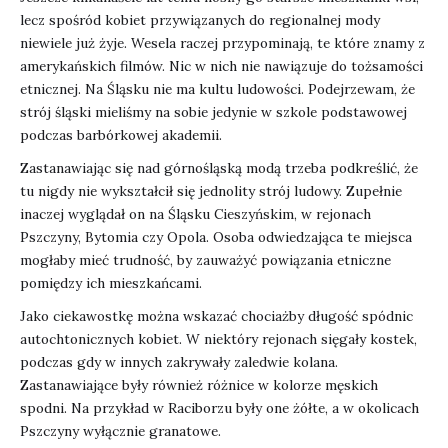
lecz spośród kobiet przywiązanych do regionalnej mody
niewiele już żyje. Wesela raczej przypominają, te które znamy z
amerykańskich filmów. Nic w nich nie nawiązuje do tożsamości
etnicznej. Na Śląsku nie ma kultu ludowości. Podejrzewam, że
strój śląski mieliśmy na sobie jedynie w szkole podstawowej
podczas barbórkowej akademii.
Zastanawiając się nad górnośląską modą trzeba podkreślić, że
tu nigdy nie wykształcił się jednolity strój ludowy. Zupełnie
inaczej wyglądał on na Śląsku Cieszyńskim, w rejonach
Pszczyny, Bytomia czy Opola. Osoba odwiedzająca te miejsca
mogłaby mieć trudność, by zauważyć powiązania etniczne
pomiędzy ich mieszkańcami.
Jako ciekawostkę można wskazać chociażby długość spódnic
autochtonicznych kobiet. W niektóry rejonach sięgały kostek,
podczas gdy w innych zakrywały zaledwie kolana.
Zastanawiające były również różnice w kolorze męskich
spodni. Na przykład w Raciborzu były one żółte, a w okolicach
Pszczyny wyłącznie granatowe.