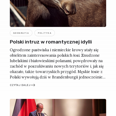
GEOGRAFIA
POLITYKA
Polski intruz w romantycznej idylli
Ogrodzone pastwiska i niemieckie krowy stały się
obiektem zainteresowania polskich łosi. Znudzone
lubelskimi i białowieskimi polanami, powędrowały na
zachód w poszukiwaniu nowych terytoriów i, jak się
okazało, także towarzyskich przygód. Męskie łosie z
Polski wywołują dziś w Brandenburgii jednocześnie
rozbawienie, przerażenie i bezradność. Tym bardziej
CZYTAJ DALEJ
że tych zwierząt nie widziano tu od niemal 200 lat.