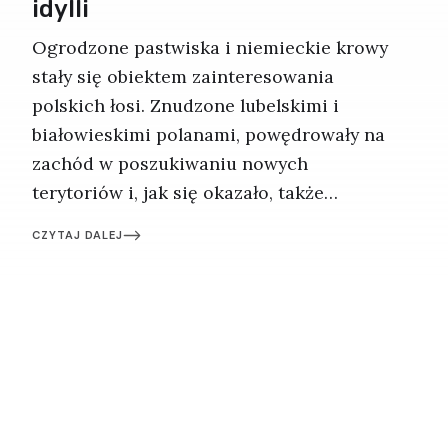
idylli
Ogrodzone pastwiska i niemieckie krowy
stały się obiektem zainteresowania
polskich łosi. Znudzone lubelskimi i
białowieskimi polanami, powędrowały na
zachód w poszukiwaniu nowych
terytoriów i, jak się okazało, także
towarzyskich przygód. Męskie łosie z
CZYTAJ DALEJ
Polski wywołują dziś w Brandenburgii
jednocześnie rozbawienie, przerażenie i
bezradność. Tym bardziej że tych zwierząt
nie widziano tu od niemal 200 lat.