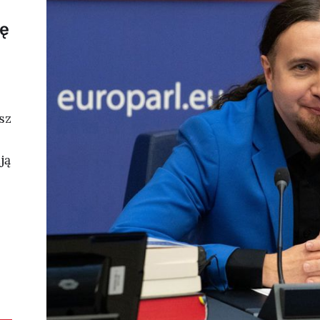
ię
sz
ją