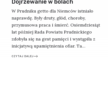
Dojrzewanie w bólach
W Prudniku getto dla Niemców istniało
naprawdę. Były druty, głód, choroby,
przymusowa praca i śmierć. Osiemdziesiąt
lat później Rada Powiatu Prudnickiego
zdobyła się na gest pamięci i wystąpiła z
inicjatywą upamiętnienia ofiar. Ta
szlachetna próba uczciwego zmierzenia
CZYTAJ DALEJ
się z historią przegrała jednak z lokalną
zaściankowością.