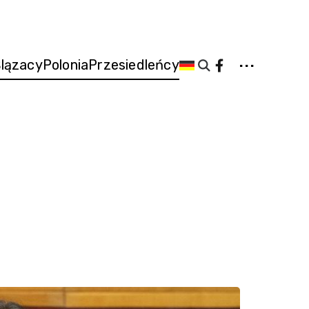
...
lązacy
Polonia
Przesiedleńcy