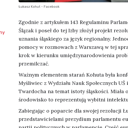
Łukasz Kohut - Facebook
Zgodnie z artykułem 143 Regulaminu Parlam
Ślązak i poseł do tej Izby złożył projekt rez
ny
uznania śląskiego za język regionalny. Jedn
pomocy w rozmowach z Warszawą w tej spraw
krok w kierunku umiędzynarodowienia probl
przemilczać.
Ważnym elementem starań Kohuta była konfe
Myśliwiec z Wydziału Nauk Społecznych UŚ i
Twardocha na temat istoty śląskości. Miała 
środowisko to reprezentują wybitni intelektu
Zabiegając o poparcie dla swojej rezolucji
przedstawicielami prezydium parlamentu eu
partii politycznych w parlamencie. Część e