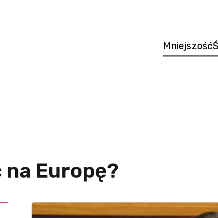
Mniejszość
Ś
ć na Europę?