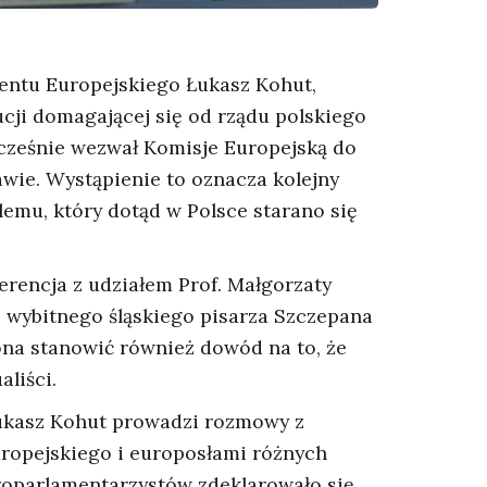
entu Europejskiego Łukasz Kohut,
olucji domagającej się od rządu polskiego
ocześnie wezwał Komisje Europejską do
ie. Wystąpienie to oznacza kolejny
emu, który dotąd w Polsce starano się
rencja z udziałem Prof. Małgorzaty
 wybitnego śląskiego pisarza Szczepana
ona stanowić również dowód na to, że
aliści.
 Łukasz Kohut prowadzi rozmowy z
ropejskiego i europosłami różnych
uroparlamentarzystów zdeklarowało się