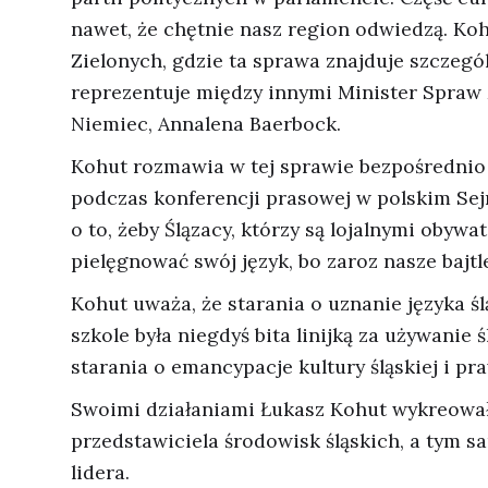
nawet, że chętnie nasz region odwiedzą. Koh
Zielonych, gdzie ta sprawa znajduje szczegól
reprezentuje między innymi Minister Spraw 
Niemiec, Annalena Baerbock.
Kohut rozmawia w tej sprawie bezpośrednio 
podczas konferencji prasowej w polskim Se
o to, żeby Ślązacy, którzy są lojalnymi obyw
pielęgnować swój język, bo zaroz nasze bajt
Kohut uważa, że starania o uznanie języka śl
szkole była niegdyś bita linijką za używani
starania o emancypacje kultury śląskiej i pr
Swoimi działaniami Łukasz Kohut wykreował 
przedstawiciela środowisk śląskich, a tym 
lidera.