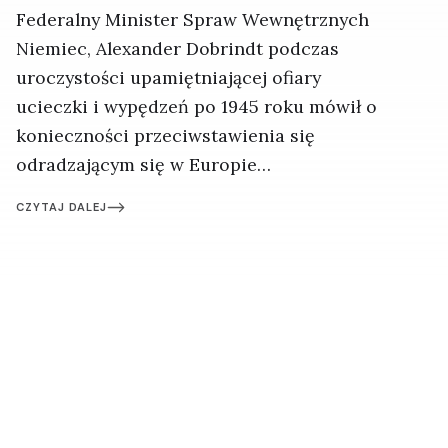
Federalny Minister Spraw Wewnętrznych
Niemiec, Alexander Dobrindt podczas
uroczystości upamiętniającej ofiary
ucieczki i wypędzeń po 1945 roku mówił o
konieczności przeciwstawienia się
odradzającym się w Europie
nacjonalizmom. Najskuteczniejszym
CZYTAJ DALEJ
instrumentem ma być wspólna europejska
tożsamość, silniejsza niż narodowe
egoizmy. Refleksje po berlińskim
spotkaniu.