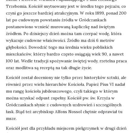
Trzebomia. Kościół usytuowany jest w środku tego pejzażu, co
czyni go jeszcze bardziej atrakcyjnym. W roku 1899, ponad 200
lat po cudownym powstaniu źródła w Gródczankach
postanowiono wznieść murowaną kapliczkę nad świętym
źródłem. Po dzisiejszy dzień można tam czerpać wodę, która
wykazuje cudowne właściwości. Źródło ma dziś 6 metrów
głębokości. Dowodzić tego ma średnia wieku pobliskich
mieszkańców, którzy bardzo często osiągają wiek 90, a nawet
100 lat. Wedle tradycji spożywanie świętej wody, rzetelna praca
oraz modlitwa są receptą na tak długie życie.
Kościół został doceniony nie tylko przez historyków sztuki, ale
również przez wielu hierarchów Kościoła. Papież Pius VI nadał
mu rangę kościoła jubileuszowego, czyli takiego w którym
można uzyskać odpust zupełny. Kościół pw. św. Krzyża w
Gródczankach słynie z cudownych uzdrowień i szczególnych
łask. Stąd też arcybiskup Alfons Nossol chętnie odprawiał tu
msze.
Kościół jest dla przykładu miejscem pielgrzymek w drugi dzień