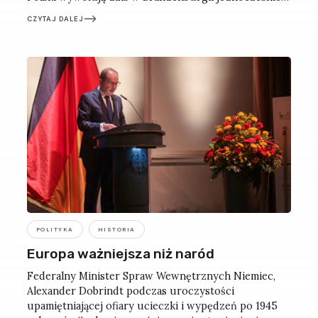
rozbawienie, przerażenie i bezradność. Tym bardziej
CZYTAJ DALEJ
że tych zwierząt nie widziano tu od niemal 200 lat.
POLITYKA
HISTORIA
Europa ważniejsza niż naród
Federalny Minister Spraw Wewnętrznych Niemiec,
Alexander Dobrindt podczas uroczystości
upamiętniającej ofiary ucieczki i wypędzeń po 1945