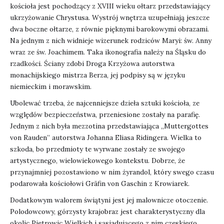
kościoła jest pochodzący z XVIII wieku ołtarz przedstawiający
ukrzyżowanie Chrystusa. Wystrój wnętrza uzupełniają jeszcze
dwa boczne ołtarze, z równie pięknymi barokowymi obrazami.
Na jednym z nich widnieje wizerunek rodziców Maryi: św. Anny
wraz ze św. Joachimem. Taka ikonografia należy na Śląsku do
rzadkości. Ściany zdobi Droga Krzyżowa autorstwa
monachijskiego mistrza Berza, jej podpisy są w języku
niemieckim i morawskim.
Ubolewać trzeba, że najcenniejsze dzieła sztuki kościoła, ze
względów bezpieczeństwa, przeniesione zostały na parafię.
Jednym z nich była mezzotina przedstawiająca „Muttergottes
von Rauden” autorstwa Johanna Eliasa Ridingera. Wielka to
szkoda, bo przedmioty te wyrwane zostały ze swojego
artystycznego, wielowiekowego kontekstu. Dobrze, że
przynajmniej pozostawiono w nim żyrandol, który swego czasu
podarowała kościołowi Gräfin von Gaschin z Krowiarek.
Dodatkowym walorem świątyni jest jej malownicze otoczenie.
Polodowcowy, górzysty krajobraz jest charakterystyczny dla
okolic Pietrowic Wielkich i sąsiadującego z nim czeskiego