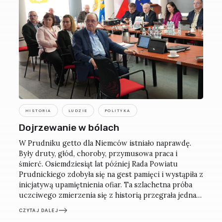
HISTORIA
LUDZIE
POLITYKA
Dojrzewanie w bólach
W Prudniku getto dla Niemców istniało naprawdę.
Były druty, głód, choroby, przymusowa praca i
śmierć. Osiemdziesiąt lat później Rada Powiatu
Prudnickiego zdobyła się na gest pamięci i wystąpiła z
inicjatywą upamiętnienia ofiar. Ta szlachetna próba
uczciwego zmierzenia się z historią przegrała jednak
z lokalną zaściankowością.
CZYTAJ DALEJ