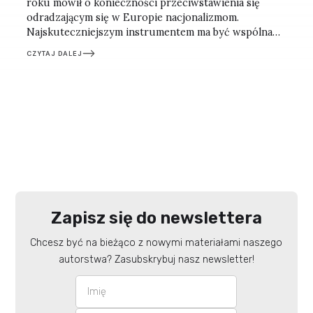
roku mówił o konieczności przeciwstawienia się
odradzającym się w Europie nacjonalizmom.
Najskuteczniejszym instrumentem ma być wspólna
europejska tożsamość, silniejsza niż narodowe
CZYTAJ DALEJ
egoizmy. Refleksje po berlińskim spotkaniu.
Zapisz się do newslettera
Chcesz być na bieżąco z nowymi materiałami naszego
autorstwa? Zasubskrybuj nasz newsletter!