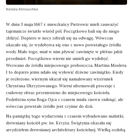
Natalia Klimaschka
W dniu 3 maja 1667 r. mieszkańcy Pietrowic mieli zauważyć
tajemnicze światło wśród pól. Początkowo bali się do niego
zbliżyć. Dopiero w nocy zebrali się na odwagę. Wówczas
okazało się, że wydobywa się ono z nowo powstałego źródła
wody. Mało tego, miał w nim pływać zawinięte w płótno jakiś
przedmiot. Początkowo wierni nie umieli go wydobyć.
Wezwano do źródła miejscowego proboszcza, Martina Moslera.
I to dopiero jemu udało się wyłowić dziwne zawiniątko. Kiedy
je rozłożono, wiernym ukazał się namalowany wizerunek
Chrystusa Ukrzyżowanego. Wierni uformowali procesje i
cudowny obraz przeniesiono do miejscowego kościoła.
Podobizna syna Boga Ojca z czasem miała znowu zniknąć, ale
wówczas powstałe źródło jest czynne do dziś.
Na pamiątkę tego wydarzenia z czasem wybudowano malutki,
drewniany kościół pw. św. Krzyża. Świątynia okazała się
arcydziełem drewnianej architektury kościelnej. Wielką ozdobą