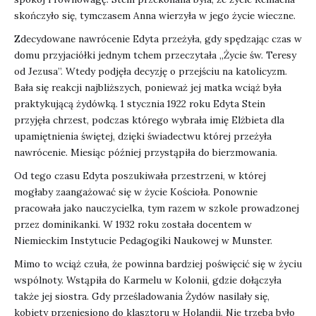
skończyło się, tymczasem Anna wierzyła w jego życie wieczne.
Zdecydowane nawrócenie Edyta przeżyła, gdy spędzając czas w
domu przyjaciółki jednym tchem przeczytała „Życie św. Teresy
od Jezusa”. Wtedy podjęła decyzję o przejściu na katolicyzm.
Bała się reakcji najbliższych, ponieważ jej matka wciąż była
praktykującą żydówką. 1 stycznia 1922 roku Edyta Stein
przyjęła chrzest, podczas którego wybrała imię Elżbieta dla
upamiętnienia świętej, dzięki świadectwu której przeżyła
nawrócenie. Miesiąc później przystąpiła do bierzmowania.
Od tego czasu Edyta poszukiwała przestrzeni, w której
mogłaby zaangażować się w życie Kościoła. Ponownie
pracowała jako nauczycielka, tym razem w szkole prowadzonej
przez dominikanki. W 1932 roku została docentem w
Niemieckim Instytucie Pedagogiki Naukowej w Munster.
Mimo to wciąż czuła, że powinna bardziej poświęcić się w życiu
wspólnoty. Wstąpiła do Karmelu w Kolonii, gdzie dołączyła
także jej siostra. Gdy prześladowania Żydów nasilały się,
kobiety przeniesiono do klasztoru w Holandii. Nie trzeba było