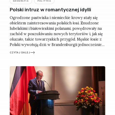
GEOGRAFIA
POLITYKA
Polski intruz w romantycznej idylli
Ogrodzone pastwiska i niemieckie krowy stały się
obiektem zainteresowania polskich łosi. Znudzone
lubelskimi i białowieskimi polanami, powędrowały na
zachód w poszukiwaniu nowych terytoriów i, jak się
okazało, także towarzyskich przygód. Męskie łosie z
Polski wywołują dziś w Brandenburgii jednocześnie
rozbawienie, przerażenie i bezradność. Tym bardziej
CZYTAJ DALEJ
że tych zwierząt nie widziano tu od niemal 200 lat.