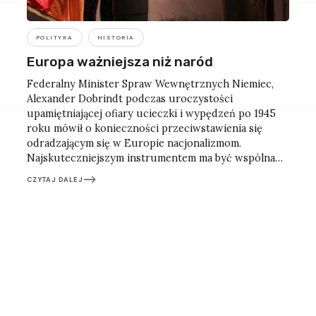
POLITYKA
HISTORIA
Europa ważniejsza niż naród
Federalny Minister Spraw Wewnętrznych Niemiec,
Alexander Dobrindt podczas uroczystości
upamiętniającej ofiary ucieczki i wypędzeń po 1945
roku mówił o konieczności przeciwstawienia się
odradzającym się w Europie nacjonalizmom.
Najskuteczniejszym instrumentem ma być wspólna
europejska tożsamość, silniejsza niż narodowe
CZYTAJ DALEJ
egoizmy. Refleksje po berlińskim spotkaniu.