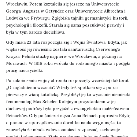
Wrocławiu. Potem kształciła się jeszcze na Uniwersytecie
Georga-Augusta w Getyndze oraz Uniwersytecie Albrechta i
Ludwika we Fryburgu. Zgłębiała tajniki germanistyki, historii,
psychologii i filozofii. Starała się sama poszukiwać prawdy i
była w tym bardzo dociekliwa.
Gdy miała 23 lata rozpoczęła się I Wojna Światowa. Edyta, jak
większość jej rówieśnic została sanitariuszką Czerwonego
Krzyża. Pełniła służbę najpierw we Wrocławiu, a później na
Morawach. W 1916 roku wróciła do rodzinnego miasta i podjęła
pracę nauczycielki.
Po zakończeniu wojny obroniła rozpoczęty wcześniej doktorat
„O zagadnieniu wczucia”. Wtedy też spotkała się z po raz
pierwszy z wiarą katolicką. Przybliżył jej to wyznanie niemiecki
fenomenolog Max Scheler. Kolejnym przystankiem w jej
duchowej podróży była przyjaźń z ewangelickim małżeństwem
Reinachów. Gdy po śmierci męża Anna Reinach poprosiła Edytę
o pomoc w uporządkowaniu dorobku naukowego męża, ta
zauważyła że młoda wdowa zamiast rozpaczać, zachowuje
spokój i równowagę. Stein przekonana była, że życie Reinacha