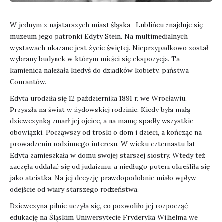
W jednym z najstarszych miast śląska- Lublińcu znajduje się
muzeum jego patronki Edyty Stein. Na multimedialnych
wystawach ukazane jest życie świętej. Nieprzypadkowo został
wybrany budynek w którym mieści się ekspozycja. Ta
kamienica należała kiedyś do dziadków kobiety, państwa
Courantów.
Edyta urodziła się 12 października 1891 r. we Wrocławiu.
Przyszła na świat w żydowskiej rodzinie. Kiedy była małą
dziewczynką zmarł jej ojciec, a na mamę spadły wszystkie
obowiązki. Począwszy od troski o dom i dzieci, a kończąc na
prowadzeniu rodzinnego interesu. W wieku czternastu lat
Edyta zamieszkała w domu swojej starszej siostry. Wtedy też
zaczęła oddalać się od judaizmu, a niedługo potem określiła się
jako ateistka. Na jej decyzję prawdopodobnie miało wpływ
odejście od wiary starszego rodzeństwa.
Dziewczyna pilnie uczyła się, co pozwoliło jej rozpocząć
edukację na Śląskim Uniwersytecie Fryderyka Wilhelma we