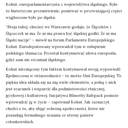
Kohut, europarlamentarzysta z województwa śląskiego. Było
to historyczne przemówienie, ponieważ w przeważającej części
wygłoszone było po śląsku.
“Stoja tukej, chocioż we Warszawie godajo, że Ślązoków i
Ślązoczek ni ma. Że ni ma prawa być śląskiej godki. Że ni ma
Śląski nacyje” – mówił na forum Parlamentu Europejskiego
Kohut. Eurodeputowany wprowadził tym w osłupienie
polskiego tłumacza. Przestał kontynuować słowa europosła,
gdyż sam nie rozumiał śląskiego.
Kohut niezmącony tym faktem kontynuował swoją wypowiedź:
Zjednoczona w różnorodności – to motto Unii Europejskiej. To
piękna idea składa się na nią wiele elementów, a jedną z nich
jest szacunek i wsparcie dla podmiotowości etnicznej,
językowej i kulturowej. Inicjatywa Minority Safepack pomoże
wprowadzić ją w życie – zapewniał Kohut. Jak zaznaczył,
chodzi o to, aby objąć ochroną społeczności, które nie
posiadają formalnego uznania ze strony państw
członkowskich.