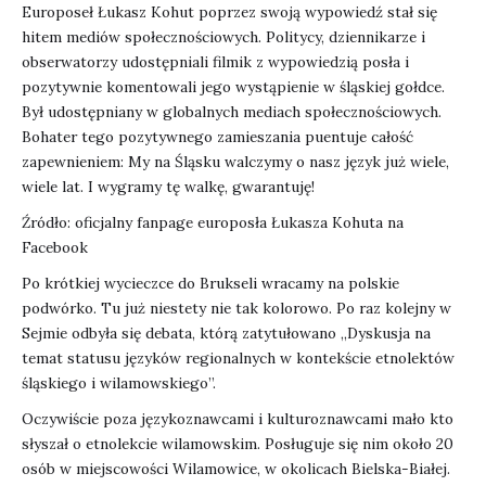
Europoseł Łukasz Kohut poprzez swoją wypowiedź stał się
hitem mediów społecznościowych. Politycy, dziennikarze i
obserwatorzy udostępniali filmik z wypowiedzią posła i
pozytywnie komentowali jego wystąpienie w śląskiej gołdce.
Był udostępniany w globalnych mediach społecznościowych.
Bohater tego pozytywnego zamieszania puentuje całość
zapewnieniem: My na Śląsku walczymy o nasz język już wiele,
wiele lat. I wygramy tę walkę, gwarantuję!
Źródło: oficjalny fanpage europosła Łukasza Kohuta na
Facebook
Po krótkiej wycieczce do Brukseli wracamy na polskie
podwórko. Tu już niestety nie tak kolorowo. Po raz kolejny w
Sejmie odbyła się debata, którą zatytułowano „Dyskusja na
temat statusu języków regionalnych w kontekście etnolektów
śląskiego i wilamowskiego”.
Oczywiście poza językoznawcami i kulturoznawcami mało kto
słyszał o etnolekcie wilamowskim. Posługuje się nim około 20
osób w miejscowości Wilamowice, w okolicach Bielska-Białej.