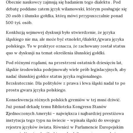
Obecnie naukowcy zajmują się badaniem tego dialektu . Pod
debatę poddano zatem język wilamowski, którym posługuje się
20 osób i ślunsko gołdka, którą mówi przypuszczalnie ponad
500 tyś. osób.
Konkluzją sejmowej dyskusji było stwierdzenie, że języka
śląskiego nie ma, ale może być etnolekt/dialekt/gwara języka
polskiego. To w praktyce oznacza, że zachowany został status
quo w dyskusji na temat określenia ślunskiej gołdki.
Pod różnymi rządami, na przestrzeni ostatnich dziesięciu lat,
śląskie środowiska podejmowały wiele prób legislacyjnych, aby
nadać ślunskiej gołdce status języka regionalnego.
Bezskutecznie. Dla polityków z prawa i lewa śląski nadal to po
prostu gwara języka polskiego.
Konsekwencja różnych polskich gremiów w tej musi dziwić.
Już ponad dekadę temu Biblioteka Kongresu Stanów
Zjednoczonych Ameryki – największa i najbardziej prestiżowa
instytucja tego typu na świecie – wpisała śląski do swojego
rejestru języków świata. Również w Parlamencie Europejskim