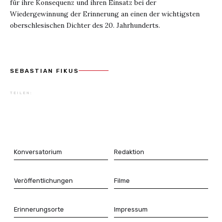
für ihre Konsequenz und ihren Einsatz bei der
Wiedergewinnung der Erinnerung an einen der wichtigsten
oberschlesischen Dichter des 20. Jahrhunderts.
This is some text inside of a div block.
SEBASTIAN FIKUS
TEILEN:
Konversatorium
Redaktion
Veröffentlichungen
Filme
Erinnerungsorte
Impressum