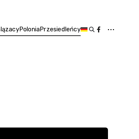
...
lązacy
Polonia
Przesiedleńcy