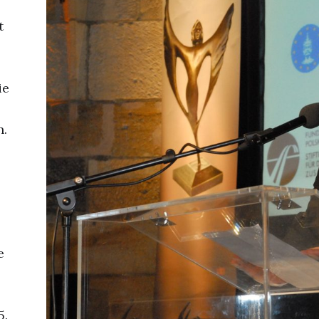
t
ie
n.
e
5.