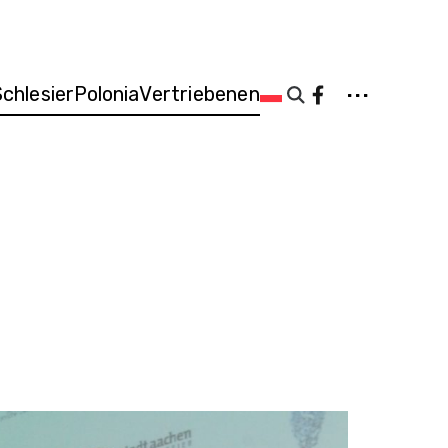
...
Schlesier
Polonia
Vertriebenen