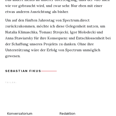
wie vor gebraucht wird, und zwar sehr. Nur eben mit einer
etwas anderen Ausrichtung als bisher.
Um auf den fünften Jahrestag von Spectrum.direct
zurückzukommen, möchte ich diese Gelegenheit nutzen, um
Natalia Klimaschka, Tomasz Strojecki, Igor Molodecki und
Anna Stawiarsky für ihre Konsequenz und Entschlossenheit bei
der Schaffung unseres Projekts zu danken. Ohne ihre
Unterstützung wäre der Erfolg von Spectrum unmöglich
gewesen.
This is some text inside of a div block.
SEBASTIAN FIKUS
TEILEN:
Konversatorium
Redaktion