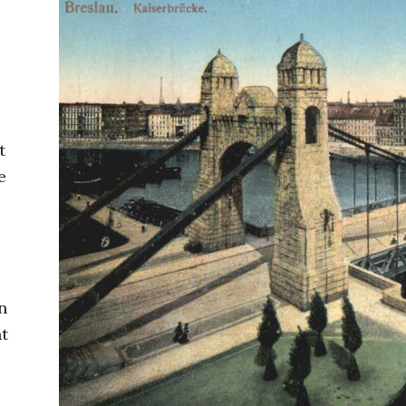
t
e
e
n
t