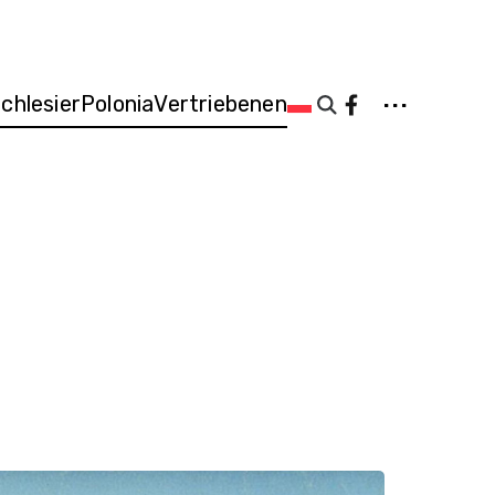
...
Schlesier
Polonia
Vertriebenen