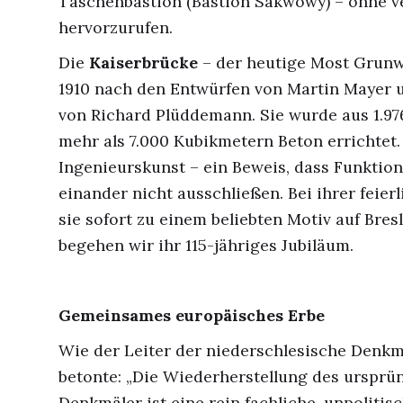
Taschenbastion (Bastion Sakwowy) – ohne v
hervorzurufen.
Die
Kaiserbrücke
– der heutige Most Grunw
1910 nach den Entwürfen von Martin Mayer 
von Richard Plüddemann. Sie wurde aus 1.97
mehr als 7.000 Kubikmetern Beton errichte
Ingenieurskunst – ein Beweis, dass Funktion
einander nicht ausschließen. Bei ihrer feie
sie sofort zu einem beliebten Motiv auf Bres
begehen wir ihr 115-jähriges Jubiläum.
Gemeinsames europäisches Erbe
Wie der Leiter der niederschlesische Denkm
betonte: „Die Wiederherstellung des ursprü
Denkmäler ist eine rein fachliche, unpolitis