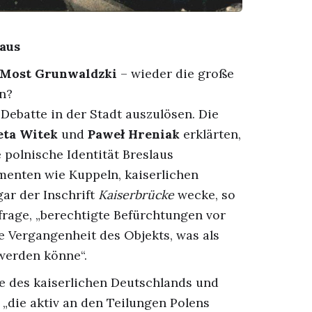
 aus
Most Grunwaldzki
– wieder die große
en?
Debatte in der Stadt auszulösen. Die
eta Witek
und
Paweł Hreniak
erklärten,
 polnische Identität Breslaus
ementen wie Kuppeln, kaiserlichen
ar der Inschrift
Kaiserbrücke
wecke, so
frage, „berechtigte Befürchtungen vor
 Vergangenheit des Objekts, was als
werden könne“.
te des kaiserlichen Deutschlands und
„die aktiv an den Teilungen Polens