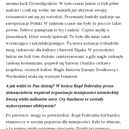
niemieckich Górnoślązaków. W tym czasie ludzie ci byli pełni
nadziei i czuli się wolni, nie musieli już ukrywać swojej
tożsamości ani się jej wstydzić. Przemiany budziły nadzieje na
europeizacje Polski. W tamtym czasie nie było to jeszcze takie
pewne. Dobrze pamiętam te łzy i radość. Często myślę o
piosenkach, które wtedy śpiewali. To było dla mnie takie
wzruszające i satysfakcjonujące. Ta nowa sytuacja wzbudziła
moją ciekawość dla kultury i historii Śląska. W przeszłości
ludzie nie byli tym zbytnio zainteresowani, a gdy nagle zniknęła
zasłona komunizmu, pojawił się barwny i bardzo ciekawy
krajobraz różnych kultur. Nagle historia Europy Środkowej i
Wschodniej stała się ważnym tematem.
A jak widzi to Pan dzisiaj? W końcu Rząd Federalny przez
dziesięciolecia wspierał organizacje mniejszości niemieckiej
kwotą wielu milionów euro. Czy fundusze te zostały
wykorzystane efektywnie?
Po pierwsze, mogę to potwierdzić. Rząd Federalny był bardzo
stanowczy w swoim poparciu dla mniejszości. Było to słuszne,
a ta pomoc miała ogromne znaczenie. Dzięki tej pomocy