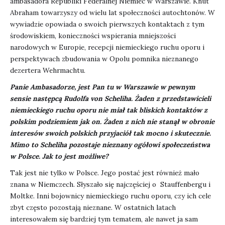
ambasadora Republiki Federalnej Niemiec w Warszawie. Knut
Abraham towarzyszy od wielu lat społeczności autochtonów. W
wywiadzie opowiada o swoich pierwszych kontaktach z tym
środowiskiem, konieczności wspierania mniejszości
narodowych w Europie, recepcji niemieckiego ruchu oporu i
perspektywach zbudowania w Opolu pomnika nieznanego
dezertera Wehrmachtu.
Panie Ambasadorze, jest Pan tu w Warszawie w pewnym
sensie następcą Rudolfa von Scheliha. Żaden z przedstawicieli
niemieckiego ruchu oporu nie miał tak bliskich kontaktów z
polskim podziemiem jak on. Żaden z nich nie stanął w obronie
interesów swoich polskich przyjaciół tak mocno i skutecznie.
Mimo to Scheliha pozostaje nieznany ogółowi społeczeństwa
w Polsce. Jak to jest możliwe?
Tak jest nie tylko w Polsce. Jego postać jest również mało
znana w Niemczech. Słyszało się najczęściej o Stauffenbergu i
Moltke. Inni bojownicy niemieckiego ruchu oporu, czy ich cele
zbyt często pozostają nieznane. W ostatnich latach
interesowałem się bardziej tym tematem, ale nawet ja sam