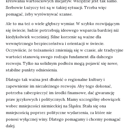
kreowania wartościowych inicjatyw. Wszędzie jest tak samo.
Serbowie Łużyccy też są w takiej sytuacji. Trzeba więc
pomagać, żeby wyrównywać szanse.
Ale to ma też o wiele głębszy wymiar. W szybko rozwijającym
się świecie, ludzie potrzebują ideowego wsparcia bardziej niż
kiedykolwiek wcześniej. Silne korzenie są ważne dla
wewnętrznego bezpieczeństwa i orientacji w świecie.
Oczywiście, że tożsamości zmieniają się w czasie, ale tradycyjne
wartości stanowią swego rodzaju fundament dla dalszego
rozwoju. Tylko na solidnym podłożu mogą pojawić się nowe,
stabilne punkty odniesienia.
Dlatego tak ważna jest dbałość o regionalne kultury i
zapewnienie im niezależnego rozwoju. Aby tego dokonać,
potrzeba zabezpieczyć im środki finansowe, dać gwarancję
praw językowych i politycznych. Mamy szczególny obowiązek
wobec mniejszości niemieckiej na Śląsku. Stała się ona
mniejszością poprzez polityczne wydarzenia, za które nie
ponosi wyłącznej winy. Dlatego pomagamy i chcemy pomagać
dalej.