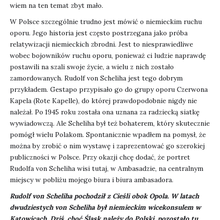
wiem na ten temat zbyt mało.
W Polsce szczególnie trudno jest mówić o niemieckim ruchu
oporu. Jego historia jest często postrzegana jako próba
relatywizacji niemieckich zbrodni. Jest to niesprawiedliwe
wobec bojowników ruchu oporu, ponieważ ci ludzie naprawdę
postawili na szali swoje życie, a wielu z nich zostało
zamordowanych. Rudolf von Scheliha jest tego dobrym
przykładem. Gestapo przypisało go do grupy oporu Czerwona
Kapela (Rote Kapelle), do której prawdopodobnie nigdy nie
należał. Po 1945 roku została ona uznana za radziecką siatkę
wywiadowczą. Ale Scheliha był też bohaterem, który skutecznie
pomógł wielu Polakom. Spontanicznie wpadłem na pomysł, że
można by zrobić o nim wystawę i zaprezentować go szerokiej
publiczności w Polsce. Przy okazji chcę dodać, że portret
Rudolfa von Scheliha wisi tutaj, w Ambasadzie, na centralnym
miejscy w pobliżu mojego biura i biura ambasadora.
Rudolf von Scheliha pochodził z Cieśli obok Opola. W latach
dwudziestych von Scheliha był niemieckim wicekonsulem w
Katowicach. Dziś, choć Śląsk należy do Polski, pozostało tu