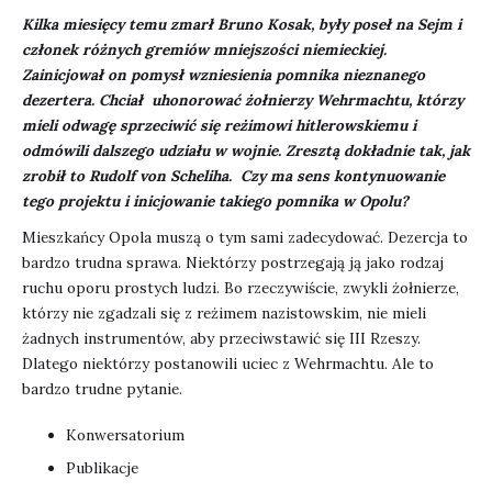
Kilka miesięcy temu zmarł Bruno Kosak, były poseł na Sejm i
członek różnych gremiów mniejszości niemieckiej.
Zainicjował on pomysł wzniesienia pomnika nieznanego
dezertera. Chciał uhonorować żołnierzy Wehrmachtu, którzy
mieli odwagę sprzeciwić się reżimowi hitlerowskiemu i
odmówili dalszego udziału w wojnie. Zresztą dokładnie tak, jak
zrobił to Rudolf von Scheliha. Czy ma sens kontynuowanie
tego projektu i inicjowanie takiego pomnika w Opolu?
Mieszkańcy Opola muszą o tym sami zadecydować. Dezercja to
bardzo trudna sprawa. Niektórzy postrzegają ją jako rodzaj
ruchu oporu prostych ludzi. Bo rzeczywiście, zwykli żołnierze,
którzy nie zgadzali się z reżimem nazistowskim, nie mieli
żadnych instrumentów, aby przeciwstawić się III Rzeszy.
Dlatego niektórzy postanowili uciec z Wehrmachtu. Ale to
bardzo trudne pytanie.
Konwersatorium
Publikacje