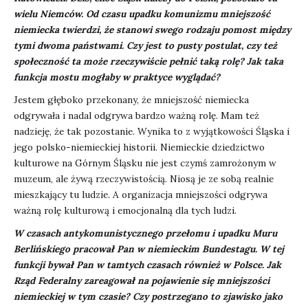
wielu Niemców. Od czasu upadku komunizmu mniejszość
niemiecka twierdzi, że stanowi swego rodzaju pomost między
tymi dwoma państwami. Czy jest to pusty postulat, czy też
społeczność ta może rzeczywiście pełnić taką rolę? Jak taka
funkcja mostu mogłaby w praktyce wyglądać?
Jestem głęboko przekonany, że mniejszość niemiecka
odgrywała i nadal odgrywa bardzo ważną rolę. Mam też
nadzieję, że tak pozostanie. Wynika to z wyjątkowości Śląska i
jego polsko-niemieckiej historii. Niemieckie dziedzictwo
kulturowe na Górnym Śląsku nie jest czymś zamrożonym w
muzeum, ale żywą rzeczywistością. Niosą je ze sobą realnie
mieszkający tu ludzie. A organizacja mniejszości odgrywa
ważną rolę kulturową i emocjonalną dla tych ludzi.
W czasach antykomunistycznego przełomu i upadku Muru
Berlińskiego pracował Pan w niemieckim Bundestagu. W tej
funkcji bywał Pan w tamtych czasach również w Polsce.
Jak
Rząd Federalny zareagował na pojawienie się mniejszości
niemieckiej w tym czasie? Czy postrzegano to zjawisko jako