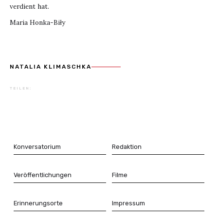
verdient hat.
Maria Honka-Biły
This is some text inside of a div block.
NATALIA KLIMASCHKA
TEILEN:
Konversatorium
Redaktion
Veröffentlichungen
Filme
Erinnerungsorte
Impressum