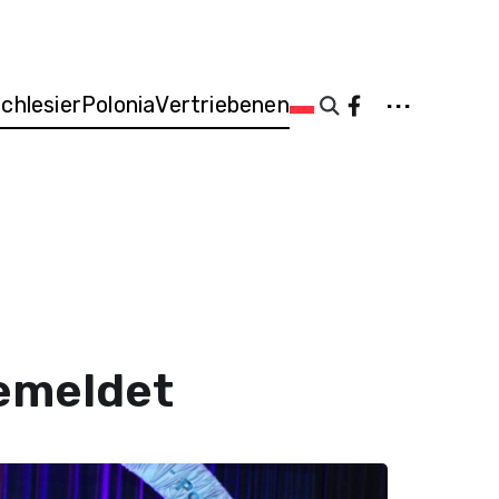
...
Schlesier
Polonia
Vertriebenen
gemeldet