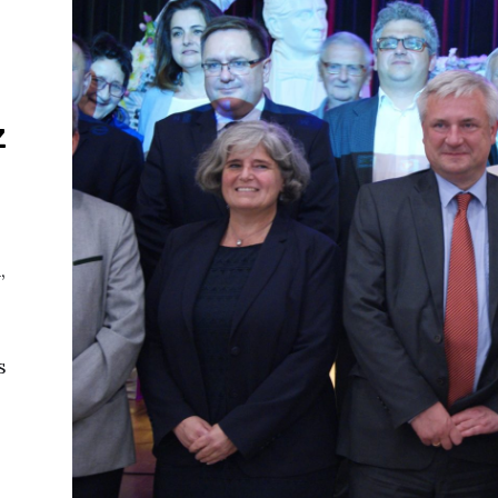
z
,
s