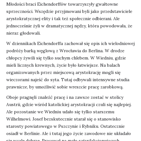
Młodości braci Eichendorffów towarzyszyły gwałtowne
sprzeczności. Wszędzie przyjmowani byli jako przedstawiciele
arystokratycznej elity i tak też społecznie odbierani. Ale
jednocześnie żyli w dramatycznej nędzy, która powodowała, że
nieraz głodowali.
W dziennikach Eichendorffa zachował się opis ich wielodniowej
podróży barką węglową z Wrocławia do Berlina. W drodze
chłopcy żywili się tylko suchym chlebem. W Wiedniu, gdzie
mieli licznych krewnych, życie było łatwiejsze. Na balach
organizowanych przez miejscową arystokrację mogli się
wieczorami najeść do syta. Tutaj odbywali intensywne studia
prawnicze, by umożliwić sobie wreszcie pracę zarobkową.
Oboje pragnęli znaleźć pracę i na zawsze zostać w stolicy
Austrii, gdzie wśród katolickiej arystokracji czuli się najlepiej.
Ale pozostanie we Wiedniu udało się tylko starszemu
Wilhelmowi. Josef bezskutecznie starał się o stanowisko
starosty powiatowego w Pszczynie i Rybniku. Ostatecznie
osiadł w Berlinie. Ale i tutaj jego życie zawodowe nie układało
się wcale dobrze. Pracował na mało satysfakcjonujących