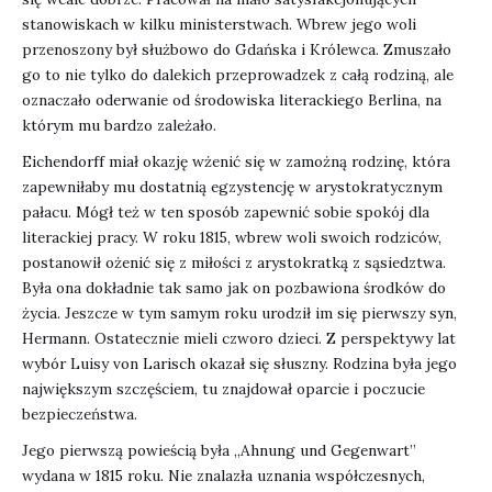
stanowiskach w kilku ministerstwach. Wbrew jego woli
przenoszony był służbowo do Gdańska i Królewca. Zmuszało
go to nie tylko do dalekich przeprowadzek z całą rodziną, ale
oznaczało oderwanie od środowiska literackiego Berlina, na
którym mu bardzo zależało.
Eichendorff miał okazję wżenić się w zamożną rodzinę, która
zapewniłaby mu dostatnią egzystencję w arystokratycznym
pałacu. Mógł też w ten sposób zapewnić sobie spokój dla
literackiej pracy. W roku 1815, wbrew woli swoich rodziców,
postanowił ożenić się z miłości z arystokratką z sąsiedztwa.
Była ona dokładnie tak samo jak on pozbawiona środków do
życia. Jeszcze w tym samym roku urodził im się pierwszy syn,
Hermann. Ostatecznie mieli czworo dzieci. Z perspektywy lat
wybór Luisy von Larisch okazał się słuszny. Rodzina była jego
największym szczęściem, tu znajdował oparcie i poczucie
bezpieczeństwa.
Jego pierwszą powieścią była „Ahnung und Gegenwart”
wydana w 1815 roku. Nie znalazła uznania współczesnych,