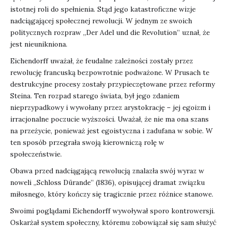
istotnej roli do spełnienia. Stąd jego katastroficzne wizje
nadciągającej społecznej rewolucji. W jednym ze swoich
politycznych rozpraw „Der Adel und die Revolution” uznał, że
jest nieunikniona.
Eichendorff uważał, że feudalne zależności zostały przez
rewolucję francuską bezpowrotnie podważone. W Prusach te
destrukcyjne procesy zostały przypieczętowane przez reformy
Steina. Ten rozpad starego świata, był jego zdaniem
nieprzypadkowy i wywołany przez arystokrację – jej egoizm i
irracjonalne poczucie wyższości. Uważał, że nie ma ona szans
na przeżycie, ponieważ jest egoistyczna i zadufana w sobie. W
ten sposób przegrała swoją kierowniczą rolę w
społeczeństwie.
Obawa przed nadciągającą rewolucją znalazła swój wyraz w
noweli „Schloss Dürande” (1836), opisującej dramat związku
miłosnego, który kończy się tragicznie przez różnice stanowe.
Swoimi poglądami Eichendorff wywoływał sporo kontrowersji.
Oskarżał system społeczny, któremu zobowiązał się sam służyć