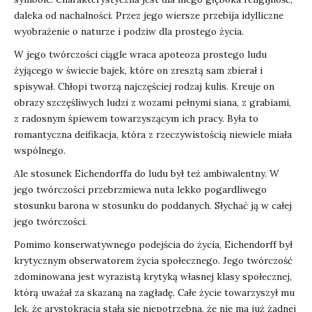
daleka od nachalności. Przez jego wiersze przebija idylliczne
wyobrażenie o naturze i podziw dla prostego życia.
W jego twórczości ciągle wraca apoteoza prostego ludu
żyjącego w świecie bajek, które on zresztą sam zbierał i
spisywał. Chłopi tworzą najczęściej rodzaj kulis. Kreuje on
obrazy szczęśliwych ludzi z wozami pełnymi siana, z grabiami,
z radosnym śpiewem towarzyszącym ich pracy. Była to
romantyczna deifikacja, która z rzeczywistością niewiele miała
wspólnego.
Ale stosunek Eichendorffa do ludu był też ambiwalentny. W
jego twórczości przebrzmiewa nuta lekko pogardliwego
stosunku barona w stosunku do poddanych. Słychać ją w całej
jego twórczości.
Pomimo konserwatywnego podejścia do życia, Eichendorff był
krytycznym obserwatorem życia społecznego. Jego twórczość
zdominowana jest wyrazistą krytyką własnej klasy społecznej,
którą uważał za skazaną na zagładę. Całe życie towarzyszył mu
lęk, że arystokracja stała się niepotrzebna, że nie ma już żadnej