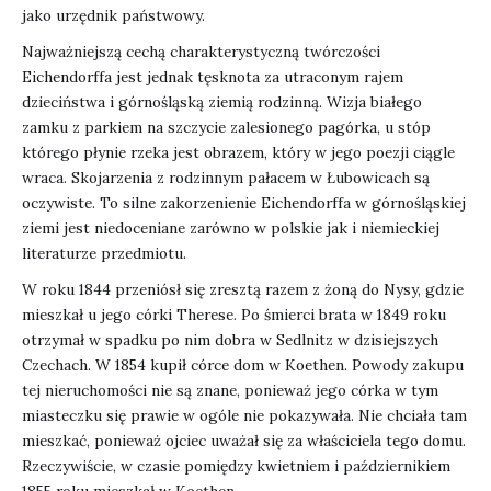
jako urzędnik państwowy.
Najważniejszą cechą charakterystyczną twórczości
Eichendorffa jest jednak tęsknota za utraconym rajem
dzieciństwa i górnośląską ziemią rodzinną. Wizja białego
zamku z parkiem na szczycie zalesionego pagórka, u stóp
którego płynie rzeka jest obrazem, który w jego poezji ciągle
wraca. Skojarzenia z rodzinnym pałacem w Łubowicach są
oczywiste. To silne zakorzenienie Eichendorffa w górnośląskiej
ziemi jest niedoceniane zarówno w polskie jak i niemieckiej
literaturze przedmiotu.
W roku 1844 przeniósł się zresztą razem z żoną do Nysy, gdzie
mieszkał u jego córki Therese. Po śmierci brata w 1849 roku
otrzymał w spadku po nim dobra w Sedlnitz w dzisiejszych
Czechach. W 1854 kupił córce dom w Koethen. Powody zakupu
tej nieruchomości nie są znane, ponieważ jego córka w tym
miasteczku się prawie w ogóle nie pokazywała. Nie chciała tam
mieszkać, ponieważ ojciec uważał się za właściciela tego domu.
Rzeczywiście, w czasie pomiędzy kwietniem i październikiem