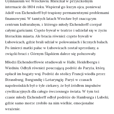
Gymnasium we Wrocławiu. Mieszkał w przyszkolnym
internacie do 1804 roku. Wspierał go kuzyn ojca, ponieważ
Adolf von Eichendorff był trapiony permanentnymi problemami
finansowymi. W tamtych latach Wrocław był znaczącym
centrum kulturalnym, z którego młody Eichendorff czerpał
całymi garściami. Często bywał w teatrze i udzielał się w życiu
literackim miasta. Ale bracia również często bywali w
Łubowicach, gdzie brali udział w polowaniach i licznych balach.
Po śmierci matki pałac w Łubowicach został sprzedany, a
związki braci z Górnym Śląskiem dalece się poluzowały.
Młodzi Eichendorffowie studiowali w Halle, Heidelbergu i
Wiedniu. Odbyli również pouczającą podróż do Paryża, którą
opłacił im bogaty wuj. Podróż do stolicy Francji wiodła przez
Strassburg, Burgundię i Lotaryngię. Paryż w czasach
napoleońskich był o tyle ciekawy, że był źródłem impulsów
cywilizacyjnych dla całego ówczesnego świata. W tym też
czasie młody Eichendorff odbył podróże do Hamburga i Lubeki,
gdzie samo morze zrobiło na nim wielkie, emocjonalne
wrażenie.