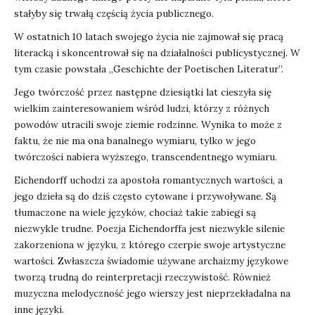
stałyby się trwałą częścią życia publicznego.
W ostatnich 10 latach swojego życia nie zajmował się pracą
literacką i skoncentrował się na działalności publicystycznej. W
tym czasie powstała „Geschichte der Poetischen Literatur”.
Jego twórczość przez następne dziesiątki lat cieszyła się
wielkim zainteresowaniem wśród ludzi, którzy z różnych
powodów utracili swoje ziemie rodzinne. Wynika to może z
faktu, że nie ma ona banalnego wymiaru, tylko w jego
twórczości nabiera wyższego, transcendentnego wymiaru.
Eichendorff uchodzi za apostoła romantycznych wartości, a
jego dzieła są do dziś często cytowane i przywoływane. Są
tłumaczone na wiele języków, chociaż takie zabiegi są
niezwykle trudne. Poezja Eichendorffa jest niezwykle silenie
zakorzeniona w języku, z którego czerpie swoje artystyczne
wartości. Zwłaszcza świadomie używane archaizmy językowe
tworzą trudną do reinterpretacji rzeczywistość. Również
muzyczna melodyczność jego wierszy jest nieprzekładalna na
inne języki.