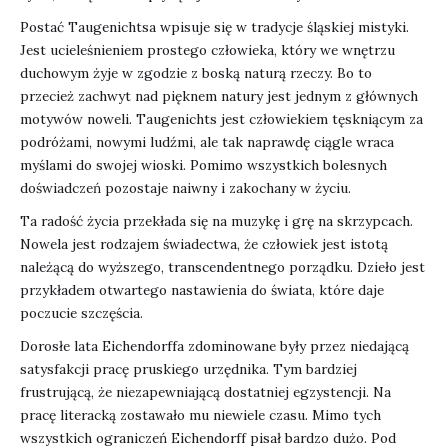
Postać Taugenichtsa wpisuje się w tradycje śląskiej mistyki.
Jest ucieleśnieniem prostego człowieka, który we wnętrzu
duchowym żyje w zgodzie z boską naturą rzeczy. Bo to
przecież zachwyt nad pięknem natury jest jednym z głównych
motywów noweli. Taugenichts jest człowiekiem tęskniącym za
podróżami, nowymi ludźmi, ale tak naprawdę ciągle wraca
myślami do swojej wioski. Pomimo wszystkich bolesnych
doświadczeń pozostaje naiwny i zakochany w życiu.
Ta radość życia przekłada się na muzykę i grę na skrzypcach.
Nowela jest rodzajem świadectwa, że człowiek jest istotą
należącą do wyższego, transcendentnego porządku. Dzieło jest
przykładem otwartego nastawienia do świata, które daje
poczucie szczęścia.
Dorosłe lata Eichendorffa zdominowane były przez niedającą
satysfakcji pracę pruskiego urzędnika. Tym bardziej
frustrującą, że niezapewniającą dostatniej egzystencji. Na
pracę literacką zostawało mu niewiele czasu. Mimo tych
wszystkich ograniczeń Eichendorff pisał bardzo dużo. Pod