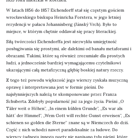
1855 roku mieszkał w Koethen.
W latach 1856 do 1857 Eichendorff stał się częstym gościem
wrocławskiego biskupa Heinricha Forstera, w jego letniej
rezydencji w pałacu Johannisberg (Jánský Vrch). Było to
miejsce, w którym chętnie oddawał się pracy literackiej.
Siłą twórczości Eichendorffa jest niezwykła umiejętność
posługiwania się prostymi, ale dalekimi od banału metaforami i
obrazami. Takimi, które są również zrozumiałe dla prostych
ludzi, a jednocześnie bardziej wymagającemu czytelnikowi
ukazującymi całą metafizyczną głębię boskiej natury rzeczy.
Z tego też powodu większość jego wierszy zyskała muzyczną
oprawę i interpretowana jest w formie pieśni. Do
najsłynniejszych należą te skomponowane przez Franza
Schuberta. Zdobyły popularność już za jego życia. Pieśni „O
Täler weit o Höhen”, „In einem kühlen Grunde”, „Es war als
hätt´ der Himmel”, „Wem Gott will rechte Gunst erweisen”, „Es
schienen so golden die Sterne” znane są w Niemczech do dziś.
Część z nich uchodzi nawet paradoksalnie za ludowe. Do
wierszy żadnego innego poety nie napisano tylu pieśni, które