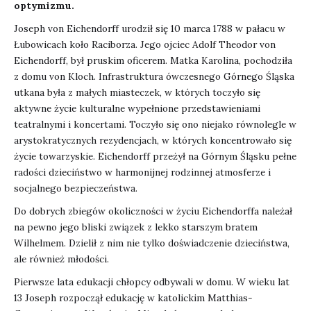
optymizmu.
Joseph von Eichendorff urodził się 10 marca 1788 w pałacu w
Łubowicach koło Raciborza. Jego ojciec Adolf Theodor von
Eichendorff, był pruskim oficerem. Matka Karolina, pochodziła
z domu von Kloch. Infrastruktura ówczesnego Górnego Śląska
utkana była z małych miasteczek, w których toczyło się
aktywne życie kulturalne wypełnione przedstawieniami
teatralnymi i koncertami. Toczyło się ono niejako równolegle w
arystokratycznych rezydencjach, w których koncentrowało się
życie towarzyskie. Eichendorff przeżył na Górnym Śląsku pełne
radości dzieciństwo w harmonijnej rodzinnej atmosferze i
socjalnego bezpieczeństwa.
Do dobrych zbiegów okoliczności w życiu Eichendorffa należał
na pewno jego bliski związek z lekko starszym bratem
Wilhelmem. Dzielił z nim nie tylko doświadczenie dzieciństwa,
ale również młodości.
Pierwsze lata edukacji chłopcy odbywali w domu. W wieku lat
13 Joseph rozpoczął edukację w katolickim Matthias-