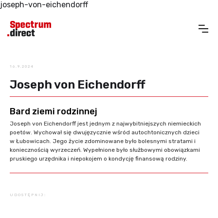
joseph-von-eichendorff
16.9.2024
Joseph von Eichendorff
Bard ziemi rodzinnej
Joseph von Eichendorff jest jednym z najwybitniejszych niemieckich
poetów. Wychował się dwujęzycznie wśród autochtonicznych dzieci
w Łubowicach. Jego życie zdominowane było bolesnymi stratami i
koniecznością wyrzeczeń. Wypełnione było służbowymi obowiązkami
pruskiego urzędnika i niepokojem o kondycję finansową rodziny.
UDOSTĘPNIJ: