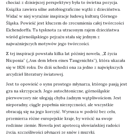
chociaż z dzisiejszej perspektywy była to świetna pozycja.
Książka zawiera silne autobiograficzne wątki z dzieciństwa.
Widać w niej wyraźnie inspiracje ludową kulturą Górnego
Śląska. Powieść jest kluczem do zrozumienia całej twórczości
Eichendorffa. Ta tęsknota za utraconym rajem dzieciństwa
wśród górnośląskiego pejzażu stała się jednym z
najważniejszych motywów jego twórczości.
Z tej inspiracji powstała kilka lat później nowela, „Z życia
Nicponia” („Aus dem leben eines Taugenichts”), która ukazała
się w 1826 roku. Do dziś uchodzi ona za jedno z największych
arcydzieł literatury światowej.
Jest to opowieść o synu prostego młynarza, którego pasją jest
gra na skrzypcach. Jego autochtoniczne, górnośląskie
pierwowzory nie ulegają chyba żadnym wątpliwościom. Jest
nieporadny, ciągle popełnia niezręczności, ale wszystkie
obracają się na jego korzyść. Wyrusza w podróż bez celu,
przemierza różne europejskie kraje, by wrócić na swoje
rodzinne ziemie. Nowela jest apoteozą słowiańskiej radości
życia, szczęśliwości płynącej ze snów i muzyki.