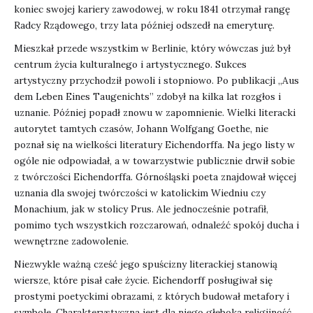
koniec swojej kariery zawodowej, w roku 1841 otrzymał rangę
Radcy Rządowego, trzy lata później odszedł na emeryturę.
Mieszkał przede wszystkim w Berlinie, który wówczas już był
centrum życia kulturalnego i artystycznego. Sukces
artystyczny przychodził powoli i stopniowo. Po publikacji „Aus
dem Leben Eines Taugenichts” zdobył na kilka lat rozgłos i
uznanie. Później popadł znowu w zapomnienie. Wielki literacki
autorytet tamtych czasów, Johann Wolfgang Goethe, nie
poznał się na wielkości literatury Eichendorffa. Na jego listy w
ogóle nie odpowiadał, a w towarzystwie publicznie drwił sobie
z twórczości Eichendorffa. Górnośląski poeta znajdował więcej
uznania dla swojej twórczości w katolickim Wiedniu czy
Monachium, jak w stolicy Prus. Ale jednocześnie potrafił,
pomimo tych wszystkich rozczarowań, odnaleźć spokój ducha i
wewnętrzne zadowolenie.
Niezwykle ważną cześć jego spuścizny literackiej stanowią
wiersze, które pisał całe życie. Eichendorff posługiwał się
prostymi poetyckimi obrazami, z których budował metafory i
symbole. Charakterystyczna jest dla niego głęboka religijność,