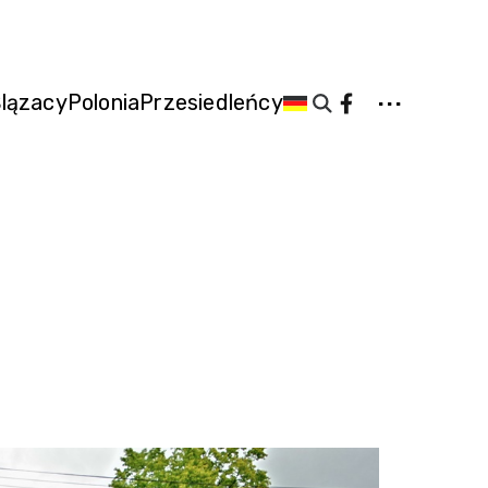
...
lązacy
Polonia
Przesiedleńcy