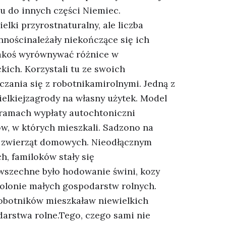
u do innych części Niemiec.
lki przyrostnaturalny, ale liczba
nościnależały niekończące się ich
jakoś wyrównywać różnice w
kich. Korzystali tu ze swoich
czania się z robotnikamirolnymi. Jedną z
ielkiejzagrody na własny użytek. Model
 ramach wypłaty autochtoniczni
ów, w których mieszkali. Sadzono na
ia zwierząt domowych. Nieodłącznym
h, familoków stały się
szechne było hodowanie świni, kozy
kolonie małych gospodarstw rolnych.
 robotników mieszkaław niewielkich
rstwa rolne.Tego, czego sami nie