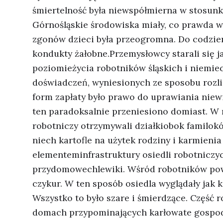
śmiertelność była niewspółmierna w stosunk
Górnośląskie środowiska miały, co prawda wie
zgonów dzieci była przeogromna. Do codzien
kondukty żałobne.Przemysłowcy starali się 
poziomieżycia robotników śląskich i niemiec
doświadczeń, wyniesionych ze sposobu rozli
form zapłaty było prawo do uprawiania niew
ten paradoksalnie przeniesiono domiast. W
robotniczy otrzymywali działkiobok familok
niech kartofle na użytek rodziny i karmien
elementeminfrastruktury osiedli robotniczyc
przydomowechlewiki. Wśród robotników pow
czykur. W ten sposób osiedla wyglądały jak 
Wszystko to było szare i śmierdzące. Część
domach przypominających karłowate gospoda