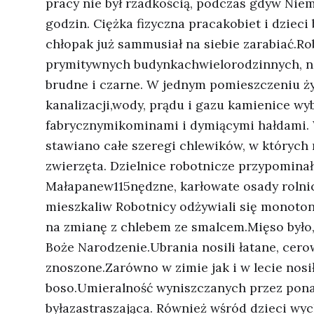
pracy nie był rzadkością, podczas gdyw Nie
godzin. Ciężka fizyczna pracakobiet i dziec
chłopak już sammusiał na siebie zarabiać.Ro
prymitywnych budynkachwielorodzinnych, n
brudne i czarne. W jednym pomieszczeniu ży
kanalizacji,wody, prądu i gazu kamienice w
fabrycznymikominami i dymiącymi hałdami. 
stawiano całe szeregi chlewików, w których
zwierzęta. Dzielnice robotnicze przypomina
Małapanew115nędzne, karłowate osady rolnic
mieszkaliw Robotnicy odżywiali się monotoni
na zmianę z chlebem ze smalcem.Mięso było, j
Boże Narodzenie.Ubrania nosili łatane, cer
znoszone.Zarówno w zimie jak i w lecie nosił
boso.Umieralność wyniszczanych przez pon
byłazastraszająca. Również wśród dzieci wy