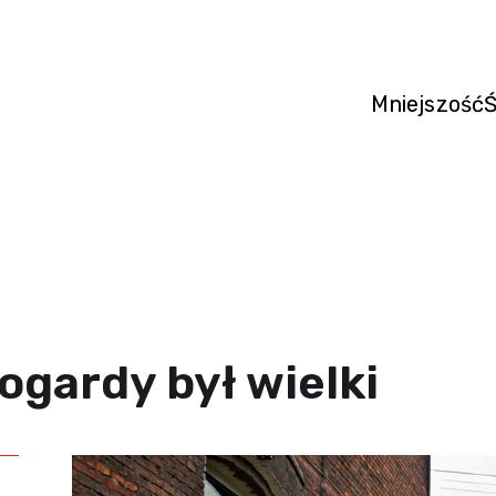
Mniejszość
Ś
ogardy był wielki