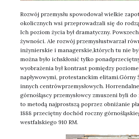
Rozwój przemysłu spowodował wielkie zapotr
okolicznych wsi przeprowadzali się do rodzą
Ich poziom życia był dramatyczny. Powszechn
żywności. Ale rozwój przemysłustwarzał rów
inżynierskie i managerskie,których tu nie by
można było ichskłonić tylko ponadprzeciętn
wyobrażenia był kontrast pomiędzy poziome
napływowymi, protestanckim elitami.Górny Ś
innych centrówprzemysłowych. Horrendalne 
górnośląscy przemysłowcy zmuszeni byli do 
to metodą najprostszą poprzez obniżanie p
1888 przeciętny dochód roczny górnośląskie
westfalskiego 910 RM.