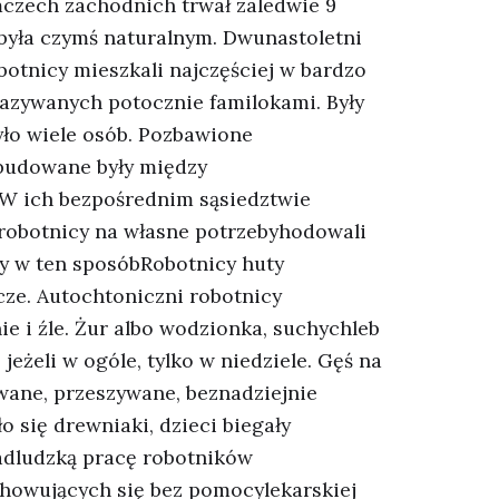
mczech zachodnich trwał zaledwie 9
i była czymś naturalnym. Dwunastoletni
botnicy mieszkali najczęściej w bardzo
azywanych potocznie familokami. Były
ło wiele osób. Pozbawione
ybudowane były między
W ich bezpośrednim sąsiedztwie
 robotnicy na własne potrzebyhodowali
ły w ten sposóbRobotnicy huty
ze. Autochtoniczni robotnicy
e i źle. Żur albo wodzionka, suchychleb
eżeli w ogóle, tylko w niedziele. Gęś na
owane, przeszywane, beznadziejnie
o się drewniaki, dzieci biegały
adludzką pracę robotników
chowujących się bez pomocylekarskiej