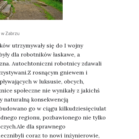
a w Zabrzu
ków utrzymywały się do I wojny
były dla robotników łaskawe, a
zna. Autochtoniczni robotnicy zdawali
rzystywani.Z rosnącym gniewem i
pływających w luksusie, obcych,
nice społeczne nie wynikały z jakichś
ły naturalną konsekwencją
Zbudowano go w ciągu kilkudziesięciulat
dnego regionu, pozbawionego nie tylko
niczych.Ale dla sprawnego
cznibyli coraz to nowi inżynierowie,