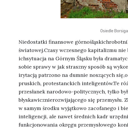
Osiedle Borsig
Niedostatki finansowe górnośląskichrobotni
światowej.Czasy wczesnego kapitalizmu nie 
ichsytuacja na Górnym Śląsku była dramatyc
sobie sprawy w jak straszny sposób są wyko
irytacją patrzono na dumnie noszących się,o
pruskich, protestanckich inteligentów.Te róż
przesłanek narodowo-politycznych, tylko by
błyskawicznierozwijającego się przemysłu. 
w samym środku wyjątkowo zacofanego i bie
inteligencji, ale nawet średnich kadr urzęd
funkcjonowania okręgu przemysłowego konie