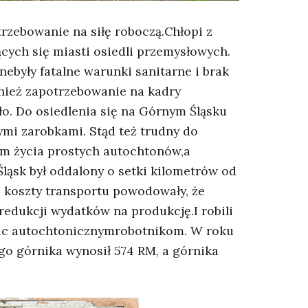
zebowanie na siłę roboczą.Chłopi z
cych się miasti osiedli przemysłowych.
ebyły fatalne warunki sanitarne i brak
nież zapotrzebowanie na kadry
ło. Do osiedlenia się na Górnym Śląsku
ymi zarobkami. Stąd też trudny do
m życia prostych autochtonów,a
ląsk był oddalony o setki kilometrów od
koszty transportu powodowały, że
redukcji wydatków na produkcję.I robili
łac autochtonicznymrobotnikom. W roku
go górnika wynosił 574 RM, a górnika